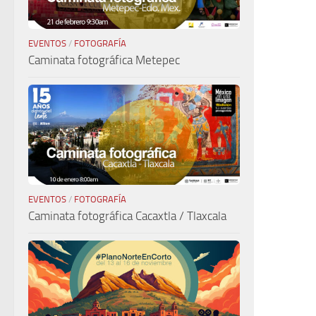
EVENTOS
/
FOTOGRAFÍA
Caminata fotográfica Metepec
EVENTOS
/
FOTOGRAFÍA
Caminata fotográfica Cacaxtla / Tlaxcala