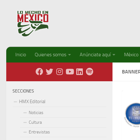
Debajo del contenido
Inicio
Quienes somos
Anúnciate aquí
México
BANNER
SECCIONES
HMX Editorial
Noticias
Cultura
Entrevistas