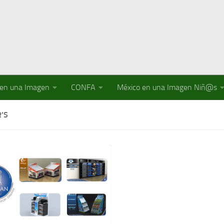
 en una Imagen
CONFA
México en una Imagen Niñ@s
’S