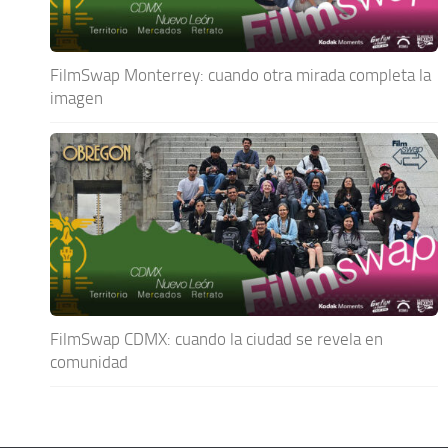
FilmSwap Monterrey: cuando otra mirada completa la
imagen
FilmSwap CDMX: cuando la ciudad se revela en
comunidad