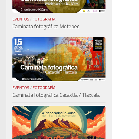
EVENTOS
/
FOTOGRAFÍA
Caminata fotográfica Metepec
EVENTOS
/
FOTOGRAFÍA
Caminata fotográfica Cacaxtla / Tlaxcala