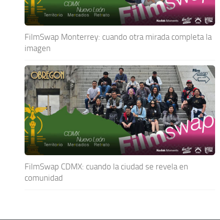
FilmSwap Monterrey: cuando otra mirada completa la
imagen
FilmSwap CDMX: cuando la ciudad se revela en
comunidad