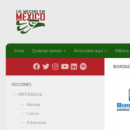
Debajo del contenido
Inicio
Quienes somos
Anúnciate aquí
México
BORDA
SECCIONES
HMX Editorial
Noticias
Cultura
Entrevistas