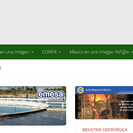
 en una Imagen
CONFA
México en una Imagen Niñ@s
N
INDUSTRIA SIDERÚRGICA