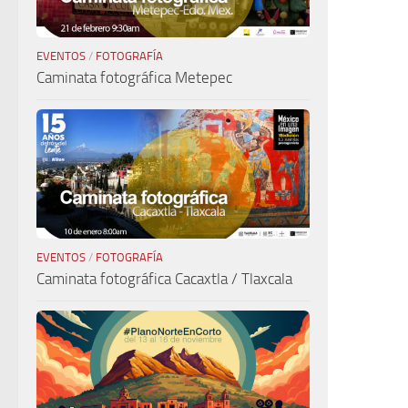
EVENTOS
/
FOTOGRAFÍA
Caminata fotográfica Metepec
EVENTOS
/
FOTOGRAFÍA
Caminata fotográfica Cacaxtla / Tlaxcala