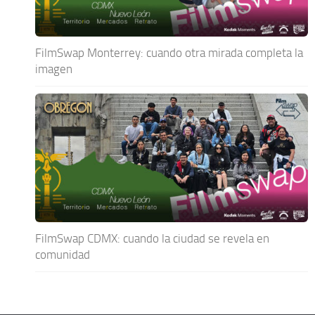
FilmSwap Monterrey: cuando otra mirada completa la
imagen
FilmSwap CDMX: cuando la ciudad se revela en
comunidad