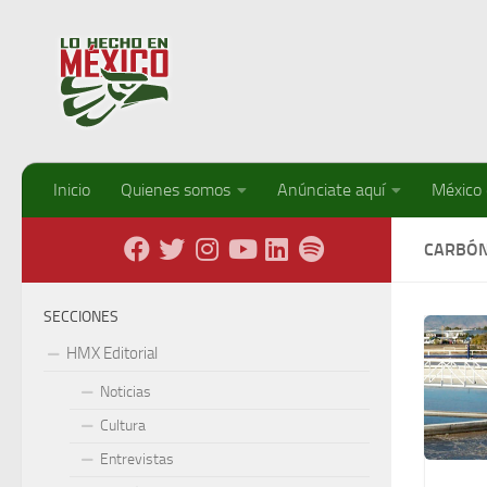
Debajo del contenido
Inicio
Quienes somos
Anúnciate aquí
México
CARBÓ
SECCIONES
HMX Editorial
Noticias
Cultura
Entrevistas