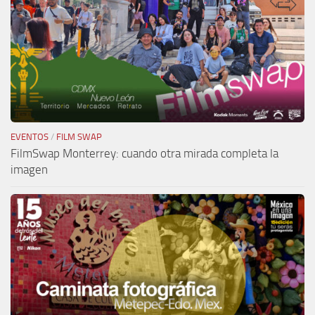
EVENTOS
/
FILM SWAP
FilmSwap Monterrey: cuando otra mirada completa la
imagen