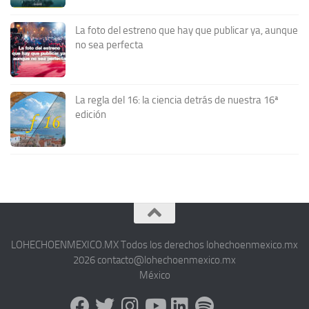
La foto del estreno que hay que publicar ya, aunque
no sea perfecta
La regla del 16: la ciencia detrás de nuestra 16ª
edición
LOHECHOENMEXICO.MX Todos los derechos lohechoenmexico.mx
2026 contacto@lohechoenmexico.mx
México