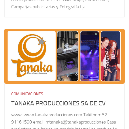
Campañas publicitarias y Fotografía fija.
COMUNICACIONES
TANAKA PRODUCCIONES SA DE CV
www: www.tanakaproducciones.com Teléfono: 52 –
91161590 email: mtanaka@tanakaproducciones Casa