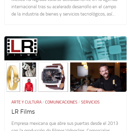
internacional tras su acelerado desarrollo en el campo
de la industria de bienes y servicios tecnológicos, así...
ARTE Y CULTURA
/
COMUNICACIONES
/
SERVICIOS
LR Films
Empresa mexicana que abre sus puertas desde el 2013
con la producción de Filmes,Videoclips, Comerciales,