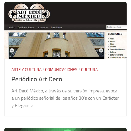
ARTE Y CULTURA
/
COMUNICACIONES
/
CULTURA
Periódico Art Decó
Art Decó México, a través de su versión impresa, evoca
a un periódico señorial de los años 30’s con un Carácter
y Elegancia …