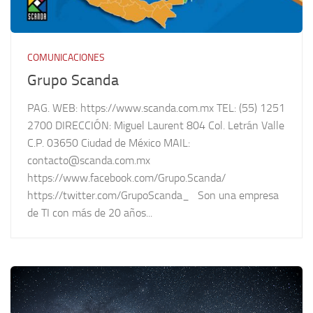
COMUNICACIONES
Grupo Scanda
PAG. WEB: https://www.scanda.com.mx TEL: (55) 1251
2700 DIRECCIÓN: Miguel Laurent 804 Col. Letrán Valle
C.P. 03650 Ciudad de México MAIL:
contacto@scanda.com.mx
https://www.facebook.com/Grupo.Scanda/
https://twitter.com/GrupoScanda_ Son una empresa
de TI con más de 20 años...