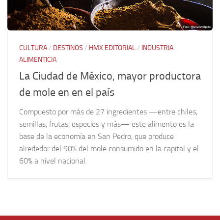
CULTURA
/
DESTINOS
/
HMX EDITORIAL
/
INDUSTRIA
ALIMENTICIA
La Ciudad de México, mayor productora
de mole en en el país
Compuesto por más de 27 ingredientes —entre chiles,
semillas, frutas, especies y más— este alimento es la
base de la economía en San Pedro, que produce
alrededor del 90% del mole consumido en la capital y el
60% a nivel nacional.