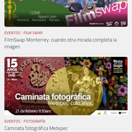
EVENTOS
/
FILM SWAP
FilmSwap Monterrey: cuando otra mirada completa la
imagen
EVENTOS
/
FOTOGRAFÍA
Caminata fotográfica Metepec