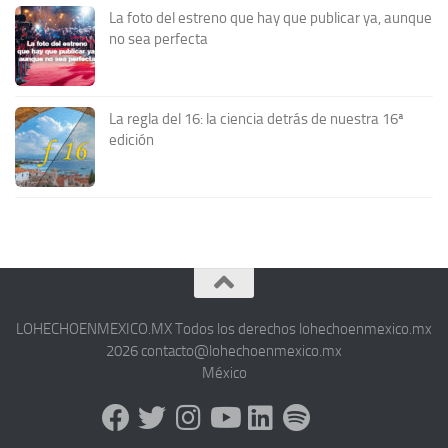
La foto del estreno que hay que publicar ya, aunque
no sea perfecta
La regla del 16: la ciencia detrás de nuestra 16ª
edición
LOHECHOENMEXICO.MX Todos los derechos lohechoenmexico.mx
2026 contacto@lohechoenmexico.mx
México