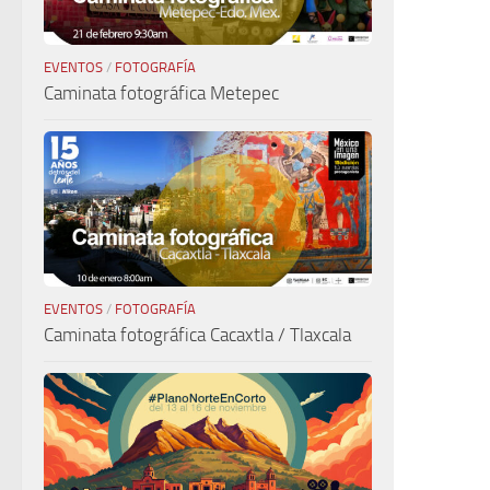
EVENTOS
/
FOTOGRAFÍA
Caminata fotográfica Metepec
EVENTOS
/
FOTOGRAFÍA
Caminata fotográfica Cacaxtla / Tlaxcala