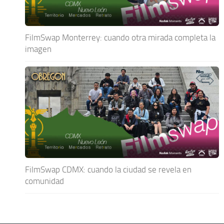
FilmSwap Monterrey: cuando otra mirada completa la
imagen
FilmSwap CDMX: cuando la ciudad se revela en
comunidad