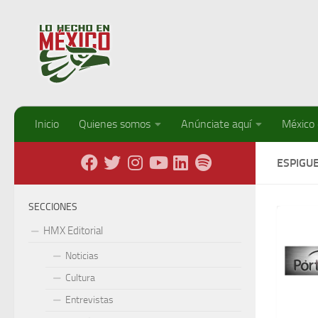
Debajo del contenido
Inicio
Quienes somos
Anúnciate aquí
México
ESPIGU
SECCIONES
HMX Editorial
Noticias
Cultura
Entrevistas