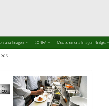
 en una Imagen
CONFA
México en una Imagen Niñ@s
EROS