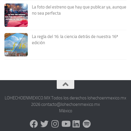
La foto del estreno que hay que publicar ya, aunque
no sea perfecta
La regla del 16: la ciencia detrás de nuestra 16ª
edición
LOHECHOENMEXICO.MX Todos los derechos lohechoenmexico.mx
2026 contacto@lohechoenmexico.mx
México