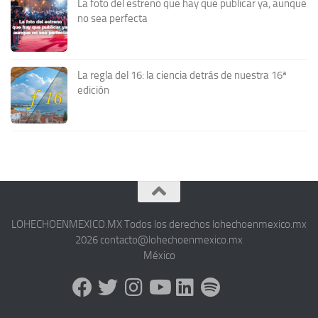
La foto del estreno que hay que publicar ya, aunque
no sea perfecta
La regla del 16: la ciencia detrás de nuestra 16ª
edición
LOHECHOENMEXICO.MX Todos los derechos lohechoenmexico.mx
2026 contacto@lohechoenmexico.mx
México