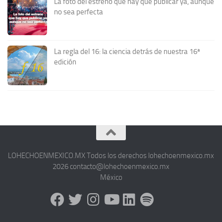
La foto del estreno que hay que publicar ya, aunque
no sea perfecta
La regla del 16: la ciencia detrás de nuestra 16ª
edición
LOHECHOENMEXICO.MX Todos los derechos lohechoenmexico.mx
2026 contacto@lohechoenmexico.mx
México