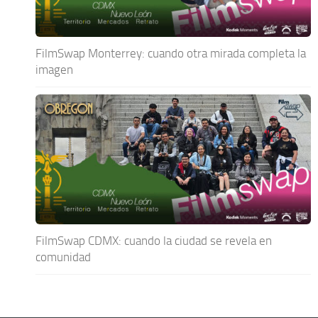
FilmSwap Monterrey: cuando otra mirada completa la
imagen
FilmSwap CDMX: cuando la ciudad se revela en
comunidad