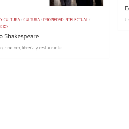
E
Un
 Y CULTURA
/
CULTURA
/
PROPIEDAD INTELECTUAL
/
ICIOS
o Shakespeare
o, cineforo, librería y restaurante.