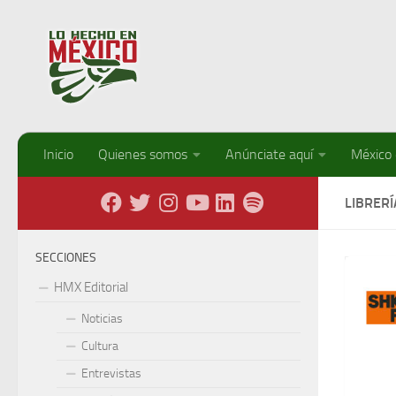
Debajo del contenido
Inicio
Quienes somos
Anúnciate aquí
México
LIBRERÍ
SECCIONES
HMX Editorial
Noticias
Cultura
Entrevistas