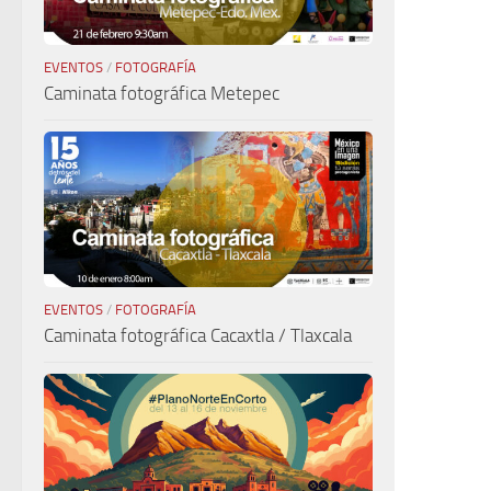
EVENTOS
/
FOTOGRAFÍA
Caminata fotográfica Metepec
EVENTOS
/
FOTOGRAFÍA
Caminata fotográfica Cacaxtla / Tlaxcala