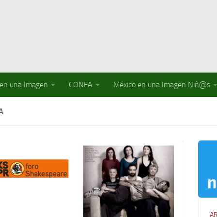
 en una Imagen
CONFA
México en una Imagen Niñ@s
A
AR