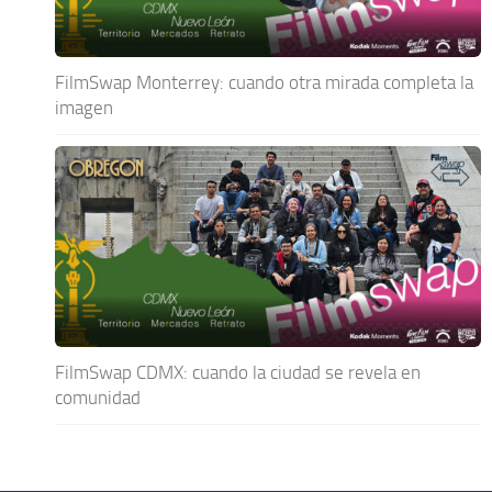
FilmSwap Monterrey: cuando otra mirada completa la
imagen
FilmSwap CDMX: cuando la ciudad se revela en
comunidad