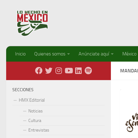
Debajo del contenido
Inicio
Quienes somos
Anúnciate aquí
México
MANDA
SECCIONES
HMX Editorial
Noticias
Cultura
Entrevistas