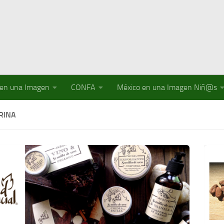
 en una Imagen
CONFA
México en una Imagen Niñ@s
RINA