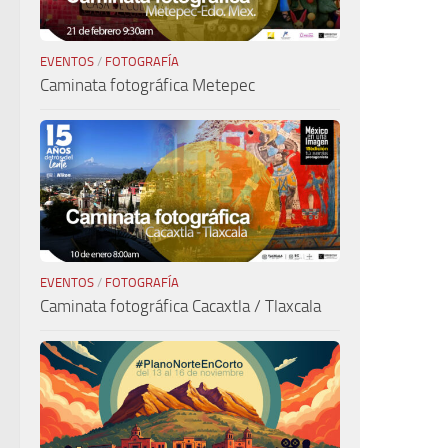
EVENTOS
/
FOTOGRAFÍA
Caminata fotográfica Metepec
EVENTOS
/
FOTOGRAFÍA
Caminata fotográfica Cacaxtla / Tlaxcala