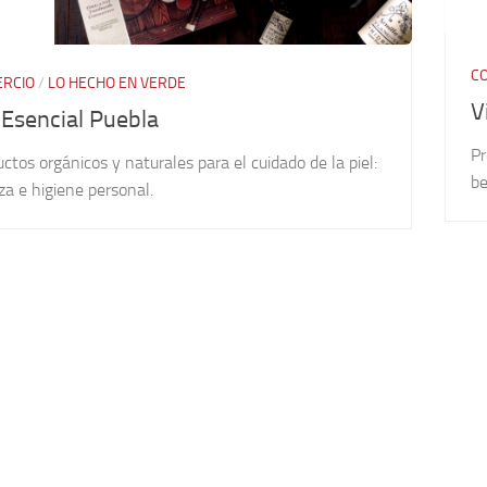
C
RCIO
/
LO HECHO EN VERDE
V
 Esencial Puebla
Pr
ctos orgánicos y naturales para el cuidado de la piel:
be
za e higiene personal.