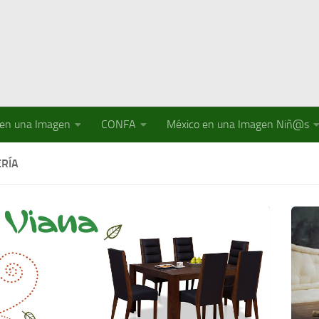
 en una Imagen
CONFA
México en una Imagen Niñ@s
RÍA