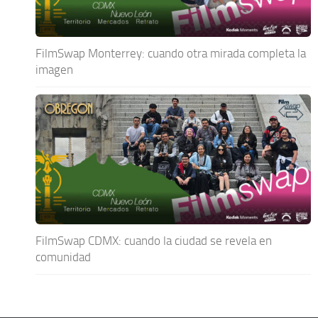
FilmSwap Monterrey: cuando otra mirada completa la
imagen
FilmSwap CDMX: cuando la ciudad se revela en
comunidad