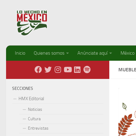
Debajo del contenido
Inicio
Quienes somos
Anúnciate aquí
México
MUEBLE
SECCIONES
HMX Editorial
Noticias
Cultura
Entrevistas