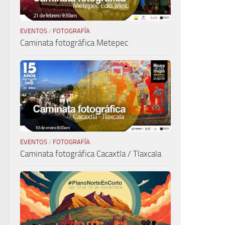
EVENTOS
/
FOTOGRAFÍA
Caminata fotográfica Metepec
EVENTOS
/
FOTOGRAFÍA
Caminata fotográfica Cacaxtla / Tlaxcala