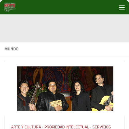
Debajo del contenido
MUNDO
ARTE Y CULTURA
/
PROPIEDAD INTELECTUAL
/
SERVICIOS