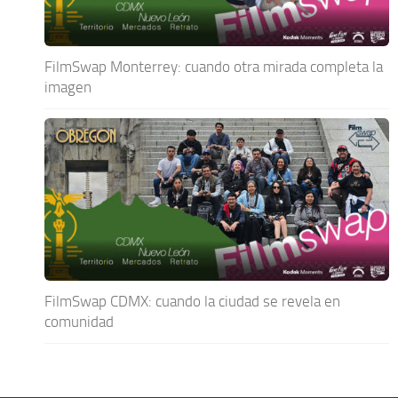
FilmSwap Monterrey: cuando otra mirada completa la
imagen
FilmSwap CDMX: cuando la ciudad se revela en
comunidad