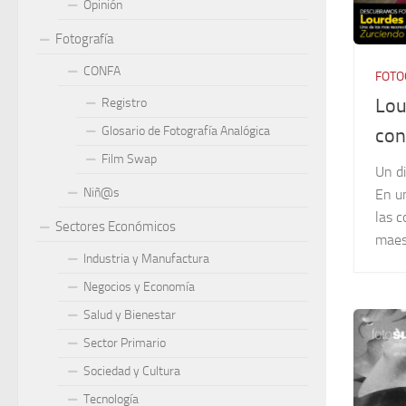
Opinión
Fotografía
CONFA
FOTO
Lou
Registro
Glosario de Fotografía Analógica
con
Film Swap
Un di
Niñ@s
En u
las c
Sectores Económicos
maes
Industria y Manufactura
Negocios y Economía
Salud y Bienestar
Sector Primario
Sociedad y Cultura
Tecnología