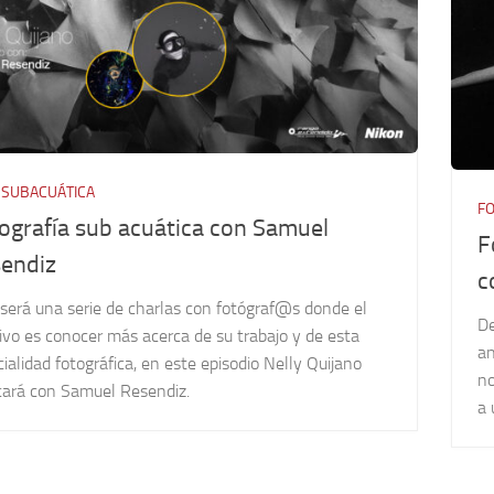
 SUBACUÁTICA
FO
ografía sub acuática con Samuel
F
endiz
c
será una serie de charlas con fotógraf@s donde el
De
ivo es conocer más acerca de su trabajo y de esta
an
ialidad fotográfica, en este episodio Nelly Quijano
no
icará con Samuel Resendiz.
a 