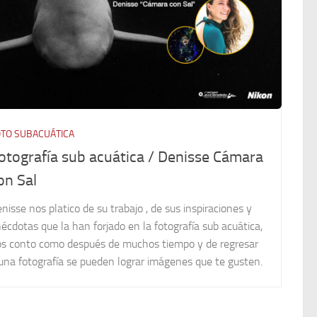
TO SUBACUÁTICA
otografía sub acuática / Denisse Cámara
on Sal
nisse nos platico de su trabajo , de sus inspiraciones y
écdotas que la han forjado en la fotografía sub acuática,
s conto como después de muchos tiempo y de regresar
una fotografía se pueden lograr imágenes que te gusten.