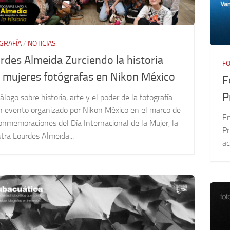
GRAFÍA
/
NOTICIAS
rdes Almeida Zurciendo la historia
FO
 mujeres fotógrafas en Nikon México
F
P
álogo sobre historia, arte y el poder de la fotografía
n evento organizado por Nikon México en el marco de
En
onmemoraciones del Día Internacional de la Mujer, la
Pr
tra Lourdes Almeida...
ac