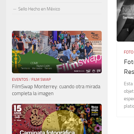
Sello Hecho en México
FOTO
Fot
Res
EVENTOS
/
FILM SWAP
Esta 
FilmSwap Monterrey: cuando otra mirada
objet
completa la imagen
espec
plat