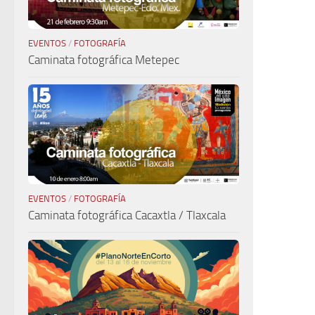
EVENTOS
/
FOTOGRAFÍA
Caminata fotográfica Metepec
EVENTOS
/
FOTOGRAFÍA
Caminata fotográfica Cacaxtla / Tlaxcala