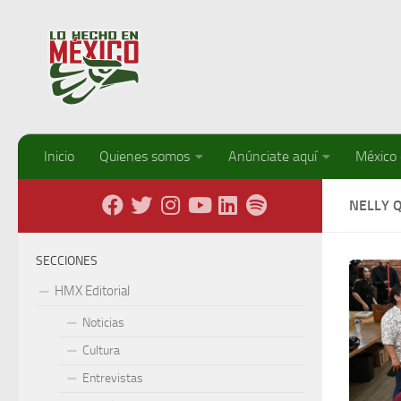
Debajo del contenido
Inicio
Quienes somos
Anúnciate aquí
México
NELLY 
SECCIONES
HMX Editorial
Noticias
Cultura
Entrevistas