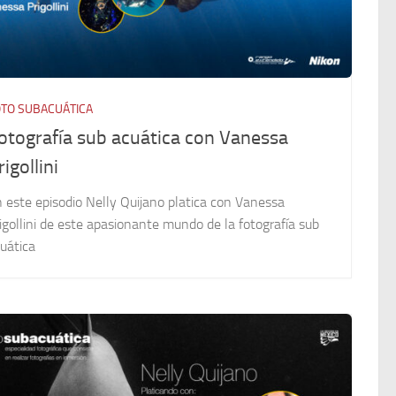
TO SUBACUÁTICA
otografía sub acuática con Vanessa
rigollini
 este episodio Nelly Quijano platica con Vanessa
igollini de este apasionante mundo de la fotografía sub
uática