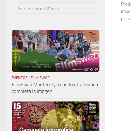
Produ
Sello Hecho en México
imper
pisos
EVENTOS
/
FILM SWAP
FilmSwap Monterrey: cuando otra mirada
completa la imagen