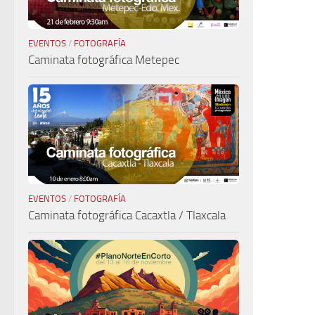
EVENTOS
/
FOTOGRAFÍA
Caminata fotográfica Metepec
EVENTOS
/
FOTOGRAFÍA
Caminata fotográfica Cacaxtla / Tlaxcala