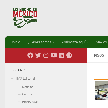
Debajo del contenido
Inicio
Quienes somos
Anúnciate aquí
México
PISOS
SECCIONES
HMX Editorial
Noticias
Cultura
Entrevistas