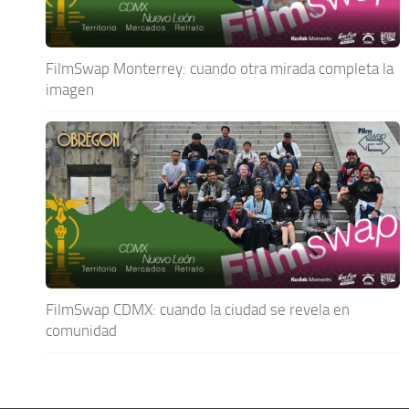
FilmSwap Monterrey: cuando otra mirada completa la
imagen
FilmSwap CDMX: cuando la ciudad se revela en
comunidad