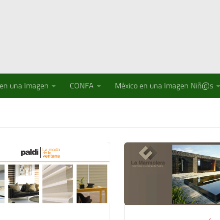
 en una Imagen
CONFA
México en una Imagen Niñ@s