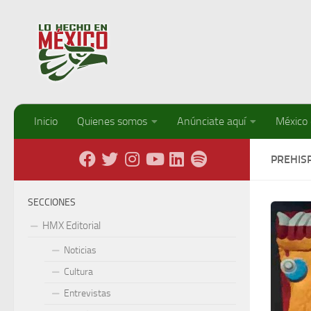
Debajo del contenido
Inicio
Quienes somos
Anúnciate aquí
México
PREHIS
SECCIONES
HMX Editorial
Noticias
Cultura
Entrevistas