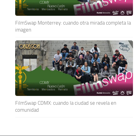
FilmSwap Monterrey: cuando otra mirada completa la
imagen
FilmSwap CDMX: cuando la ciudad se revela en
comunidad