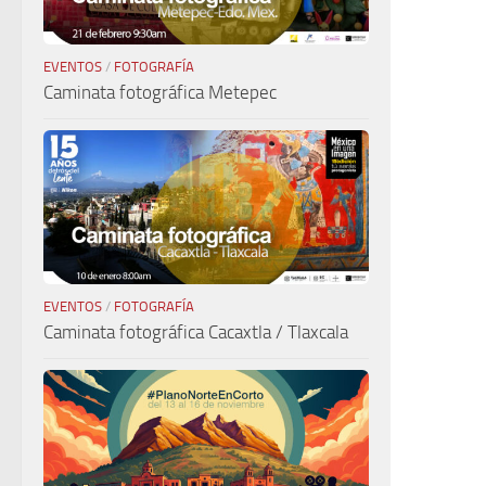
EVENTOS
/
FOTOGRAFÍA
Caminata fotográfica Metepec
EVENTOS
/
FOTOGRAFÍA
Caminata fotográfica Cacaxtla / Tlaxcala