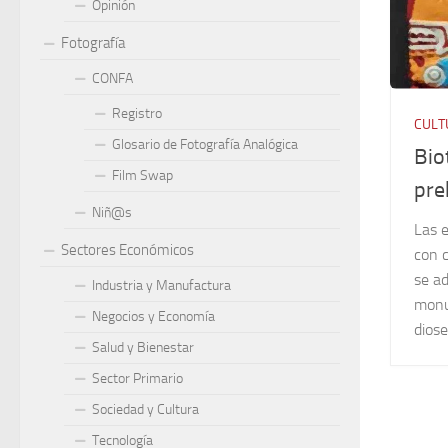
Opinión
Fotografía
CONFA
Registro
CULT
Glosario de Fotografía Analógica
Bio
Film Swap
pre
Niñ@s
Las 
Sectores Económicos
con c
se a
Industria y Manufactura
monum
Negocios y Economía
diose
Salud y Bienestar
Sector Primario
Sociedad y Cultura
Tecnología