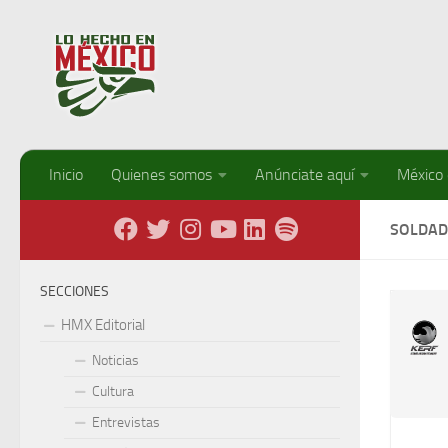
Debajo del contenido
Inicio
Quienes somos
Anúnciate aquí
México
SOLDA
SECCIONES
HMX Editorial
Noticias
Cultura
Entrevistas