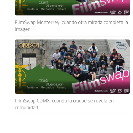
FilmSwap Monterrey: cuando otra mirada completa la
imagen
FilmSwap CDMX: cuando la ciudad se revela en
comunidad