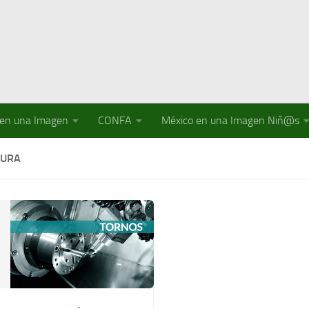
 en una Imagen
CONFA
México en una Imagen Niñ@s
DURA