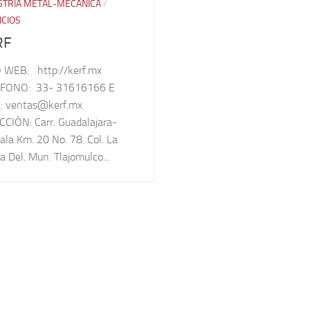
STRIA METAL-MECÁNICA
/
ICIOS
RF
O WEB: http://kerf.mx
FONO: 33- 31616166 E
: ventas@kerf.mx
CCIÓN: Carr. Guadalajara-
la Km. 20 No. 78. Col. La
a Del. Mun. Tlajomulco...