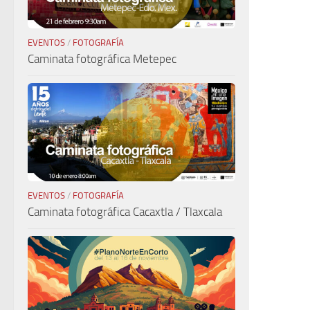
EVENTOS
/
FOTOGRAFÍA
Caminata fotográfica Metepec
EVENTOS
/
FOTOGRAFÍA
Caminata fotográfica Cacaxtla / Tlaxcala