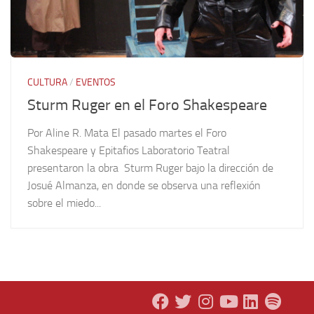
CULTURA
/
EVENTOS
Sturm Ruger en el Foro Shakespeare
Por Aline R. Mata El pasado martes el Foro
Shakespeare y Epitafios Laboratorio Teatral
presentaron la obra Sturm Ruger bajo la dirección de
Josué Almanza, en donde se observa una reflexión
sobre el miedo...