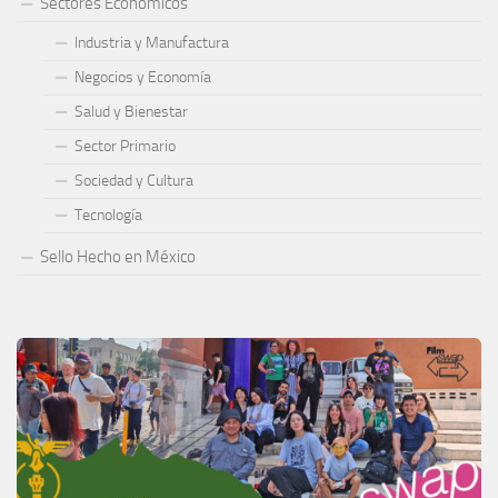
Sectores Económicos
Industria y Manufactura
Negocios y Economía
Salud y Bienestar
Sector Primario
Sociedad y Cultura
Tecnología
Sello Hecho en México