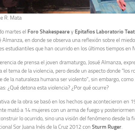
ne R. Mata
do martes el
Foro Shakespeare
y
Epitafios Laboratorio Teat
é Almanza, en donde se observa una reflexión sobre el miedo y
s estudiantiles que han ocurrido en los últimos tiempos en 
erencia de prensa el joven dramaturgo, Josué Almanza, expres
a el tema de la violencia, pero desde un aspecto donde “los
te de la naturaleza humana ser violento”, sin embargo, como 
as: ¿Qué detona esta violencia? ¿Por qué ocurre?
ativa de la obra se basó en los hechos que acontecieron en 1
nte mató a 14 mujeres con un arma de fuego y posteriormente
construir lo ocurrido, sino una visión del fenómeno desde la f
cional Sor Juana Inés de la Cruz 2012 con
Sturm Ruger
.