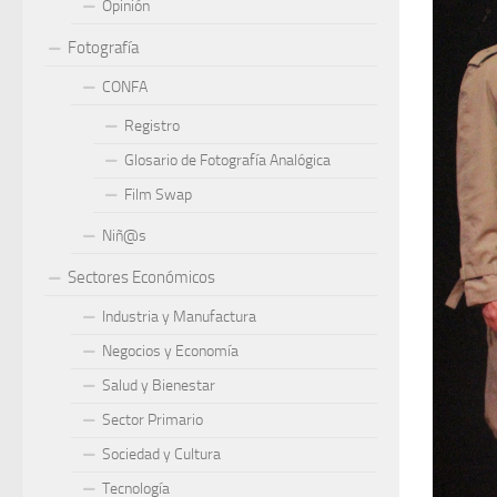
Opinión
Fotografía
CONFA
Registro
Glosario de Fotografía Analógica
Film Swap
Niñ@s
Sectores Económicos
Industria y Manufactura
Negocios y Economía
Salud y Bienestar
Sector Primario
Sociedad y Cultura
Tecnología