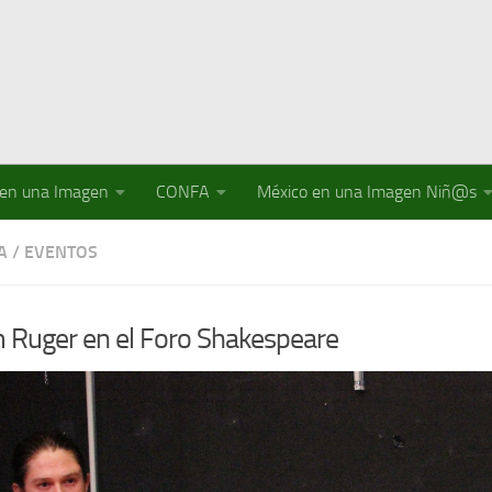
 en una Imagen
CONFA
México en una Imagen Niñ@s
A
/
EVENTOS
 Ruger en el Foro Shakespeare