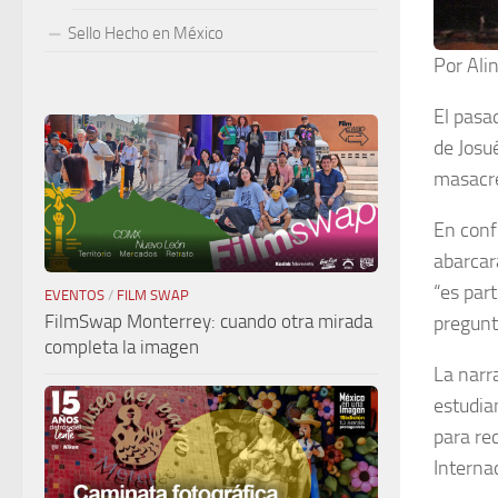
Sello Hecho en México
Por Ali
El pasa
de Josu
masacre
En conf
abarcar
“es par
EVENTOS
/
FILM SWAP
FilmSwap Monterrey: cuando otra mirada
pregunt
completa la imagen
La narr
estudia
para re
Interna