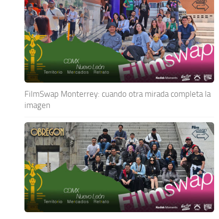
FilmSwap Monterrey: cuando otra mirada completa la
imagen