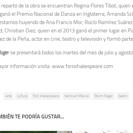
l reparto de la obra se encuentran Regina Flores Tibot, quien
 ganó el Premio Nacional de Danza en Inglaterra; Amanda S
 estamos huyendo
de Ana Francis Mor; Rocío Ramírez Suárez,
; Christian Diez, quien en el 2013 ganó el primer lugar en
Pa
ez de la Peña, actor en cine, teatro y televisión y formó par
Ruge
r
se presentará todos los martes del mes de julio y agosto,
yor información visita: www.foroshakespeare.com
:
arte
cultura
foro shakespeare
hecho en México
Sturm Ruger
teatro
BIÉN TE PODRÍA GUSTAR...