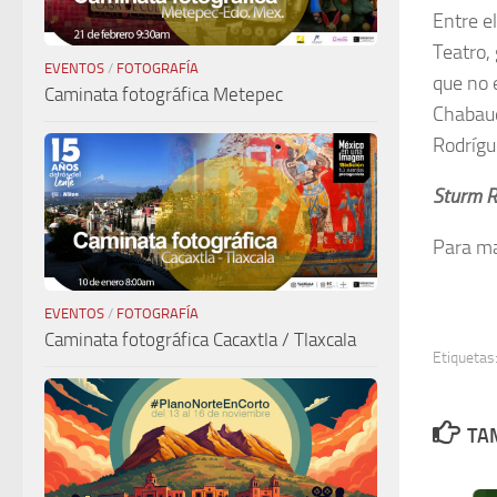
Entre e
Teatro,
EVENTOS
/
FOTOGRAFÍA
que no
Caminata fotográfica Metepec
Chabaud
Rodrígu
Sturm 
Para ma
EVENTOS
/
FOTOGRAFÍA
Caminata fotográfica Cacaxtla / Tlaxcala
Etiquetas
TAM