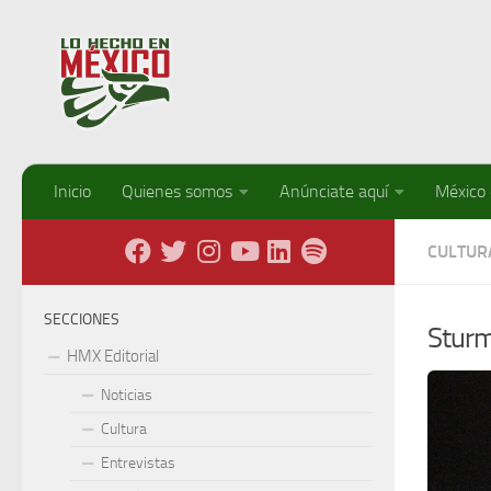
Debajo del contenido
Inicio
Quienes somos
Anúnciate aquí
México
CULTUR
SECCIONES
Sturm
HMX Editorial
Noticias
Cultura
Entrevistas