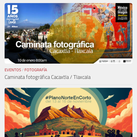
EVENTOS
/
FOTOGRAFÍA
Caminata fotográfica Cacaxtla / Tlaxcala