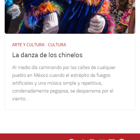
ARTE Y CULTURA
/
CULTURA
La danza de los chinelos
Al medio día caminando por las calles de cualquier
pueblo en México cuando el estrépito de fuegos
artificiales y una música simple y repetitiva,
condenadamente pegajosa, se desparrama por el
viento…