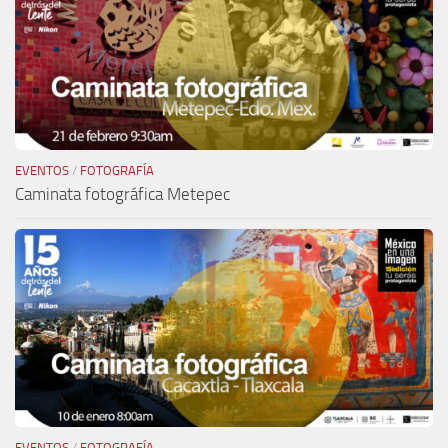
EVENTOS
/
FOTOGRAFÍA
Caminata fotográfica Metepec
EVENTOS
/
FOTOGRAFÍA