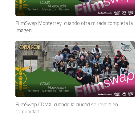
FilmSwap Monterrey: cuando otra mirada completa la
imagen
FilmSwap CDMX: cuando la ciudad se revela en
comunidad