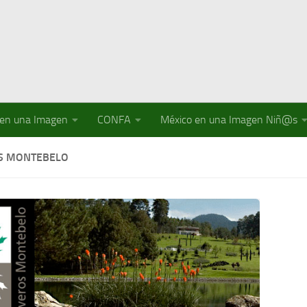
 en una Imagen
CONFA
México en una Imagen Niñ@s
S MONTEBELO