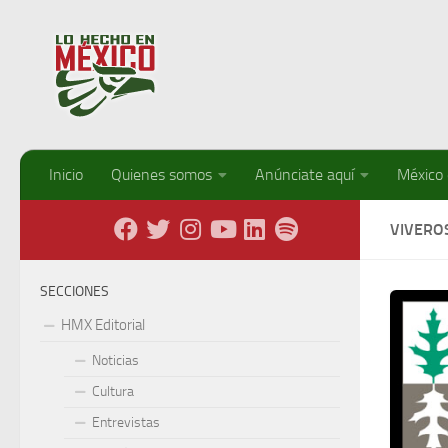
Debajo del contenido
Inicio
Quienes somos
Anúnciate aquí
México
VIVERO
SECCIONES
HMX Editorial
Noticias
Cultura
Entrevistas