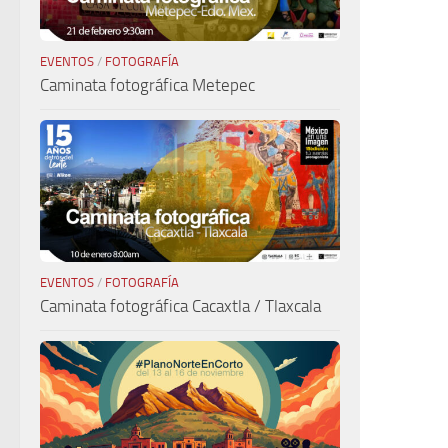
EVENTOS
/
FOTOGRAFÍA
Caminata fotográfica Metepec
EVENTOS
/
FOTOGRAFÍA
Caminata fotográfica Cacaxtla / Tlaxcala