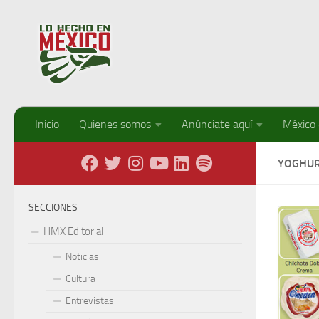
Debajo del contenido
Inicio
Quienes somos
Anúnciate aquí
México
YOGHU
SECCIONES
HMX Editorial
Noticias
Cultura
Entrevistas