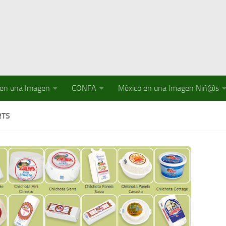
 en una Imagen
CONFA
México en una Imagen Niñ@s
RTS