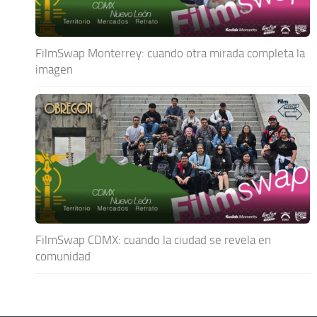
FilmSwap Monterrey: cuando otra mirada completa la
imagen
FilmSwap CDMX: cuando la ciudad se revela en
comunidad