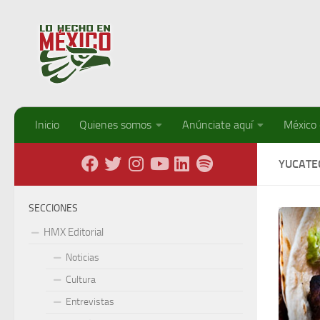
Debajo del contenido
Inicio
Quienes somos
Anúnciate aquí
México
YUCATE
SECCIONES
HMX Editorial
Noticias
Cultura
Entrevistas