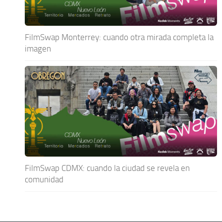
FilmSwap Monterrey: cuando otra mirada completa la
imagen
FilmSwap CDMX: cuando la ciudad se revela en
comunidad