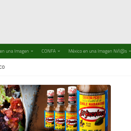
 en una Imagen
CONFA
México en una Imagen Niñ@s
CO