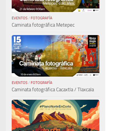
EVENTOS
/
FOTOGRAFÍA
Caminata fotográfica Metepec
EVENTOS
/
FOTOGRAFÍA
Caminata fotográfica Cacaxtla / Tlaxcala