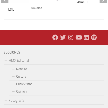
AVANTE
Novelsa
ercial L&L
SECCIONES
HMX Editorial
Noticias
Cultura
Entrevistas
Opinión
Fotografía