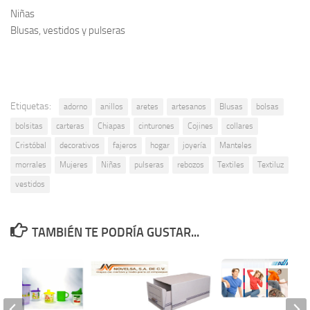
Niñas
Blusas, vestidos y pulseras
Etiquetas:
adorno
anillos
aretes
artesanos
Blusas
bolsas
bolsitas
carteras
Chiapas
cinturones
Cojines
collares
Cristóbal
decorativos
fajeros
hogar
joyería
Manteles
morrales
Mujeres
Niñas
pulseras
rebozos
Textiles
Textiluz
vestidos
TAMBIÉN TE PODRÍA GUSTAR...