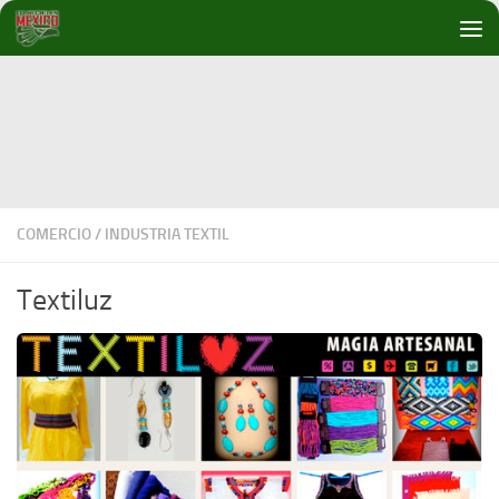
Debajo del contenido
COMERCIO
/
INDUSTRIA TEXTIL
Textiluz