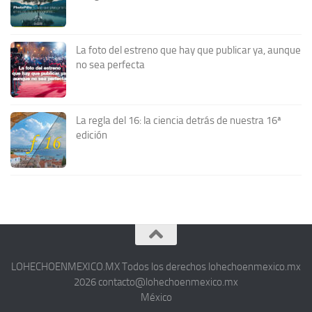
La foto del estreno que hay que publicar ya, aunque
no sea perfecta
La regla del 16: la ciencia detrás de nuestra 16ª
edición
LOHECHOENMEXICO.MX Todos los derechos lohechoenmexico.mx
2026 contacto@lohechoenmexico.mx
México