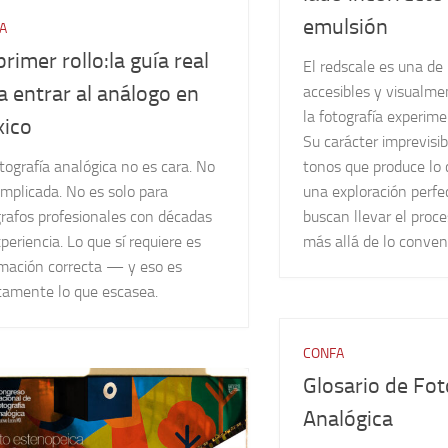
emulsión
A
primer rollo:la guía real
El redscale es una de
a entrar al análogo en
accesibles y visualme
la fotografía experime
ico
Su carácter imprevisib
tografía analógica no es cara. No
tonos que produce lo 
mplicada. No es solo para
una exploración perfe
grafos profesionales con décadas
buscan llevar el proce
periencia. Lo que sí requiere es
más allá de lo conven
rmación correcta — y eso es
tamente lo que escasea.
CONFA
Glosario de Fot
Analógica