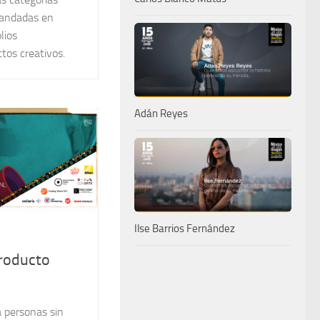
mandadas en
lios
tos creativos.
Adán Reyes
Ilse Barrios Fernández
producto
a personas sin