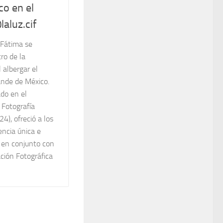
co en el
aluz.cif
 Fátima se
tro de la
l albergar el
ande de México.
do en el
 Fotografía
), ofreció a los
encia única e
 en conjunto con
ación Fotográfica