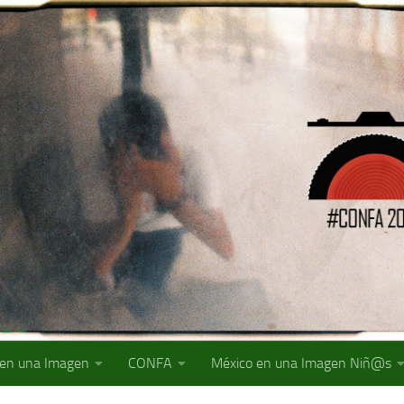
 en una Imagen
CONFA
México en una Imagen Niñ@s