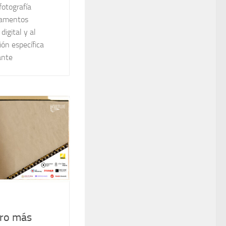
fotografía
ndamentos
digital y al
ión específica
ante
uro más