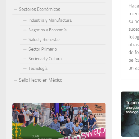
Hace
Sectores Económicos
mient
Industria y Manufactura
su h
suced
Negocios y Economía
fotog
Salud y Bienestar
otras
Sector Primario
de fo
Sociedad y Cultura
pelíc
un a
Tecnología
Sello Hecho en México