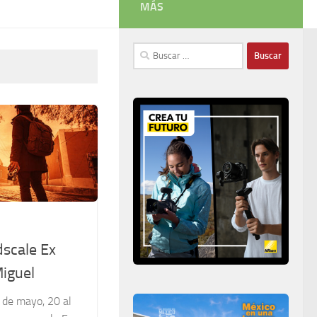
MÁS
Buscar:
scale Ex
iguel
de mayo, 20 al