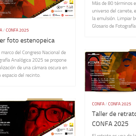
Más de 80 términos e
universo del carrete, 
la emulsión. Limpiar
Glosario de Fotografí
A
/
CONFA 2025
ler foto estenopeica
l marco del Congreso Nacional de
grafía Analógica 2025 se propone
alización de una cámara oscura en
 espacio del recinto.
CONFA
/
CONFA 2025
Taller de retra
CONFA 2025
El retrato es una de l