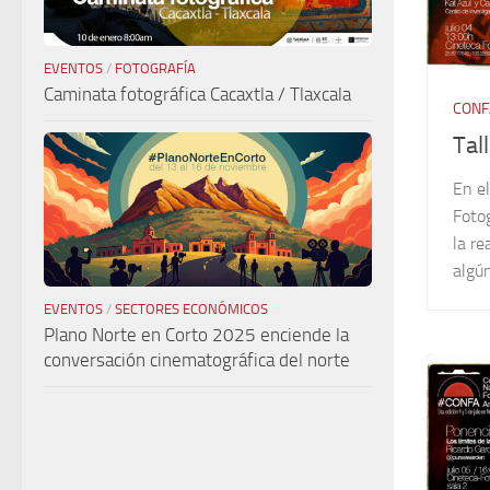
EVENTOS
/
FOTOGRAFÍA
Caminata fotográfica Cacaxtla / Tlaxcala
CONF
Tal
En e
Foto
la re
algún
EVENTOS
/
SECTORES ECONÓMICOS
Plano Norte en Corto 2025 enciende la
conversación cinematográfica del norte