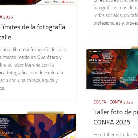
fotográficas más de
redes sociales, portafo
A 2025
profesionales y proyec
 límites de la fotografía
calle
critor, librero y fotógrafo de calle.
almente reside en Querétaro y
ibra su labor literaria con la
ica fotográfica, donde explora lo
diano con una mirada aguda y
ca.
CONFA
/
CONFA 2025
Taller foto de 
CONFA 2025
Este taller introduce 