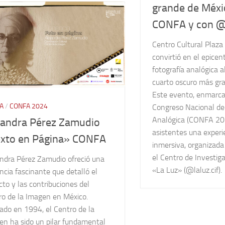
grande de Méxi
CONFA y con @l
Centro Cultural Plaza
convirtió en el epicen
fotografía analógica a
cuarto oscuro más gr
Este evento, enmarca
A
/
CONFA 2024
Congreso Nacional de
Analógica (CONFA 2024
jandra Pérez Zamudio
asistentes una experi
xto en Página» CONFA
inmersiva, organizada
el Centro de Investig
andra Pérez Zamudio ofreció una
«La Luz» (@laluz.cif).
cia fascinante que detalló el
to y las contribuciones del
ro de la Imagen en México.
ado en 1994, el Centro de la
en ha sido un pilar fundamental