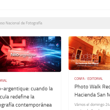
so Nacional de Fotografía
CONFA
/
EDITORIAL
ORIAL
Photo Walk Red
-argentique: cuando la
Hacienda San M
ícula redefine la
ografía contemporánea
Vámos el domingo 24 