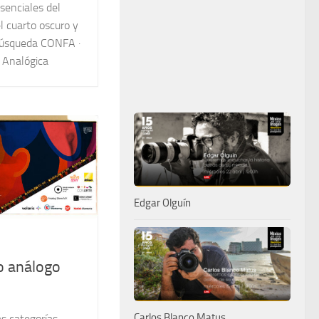
senciales del
el cuarto oscuro y
 búsqueda CONFA ·
a Analógica
Edgar Olguín
to análogo
Carlos Blanco Matus
as categorías