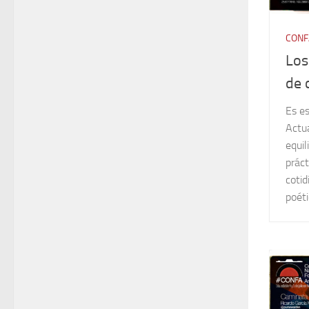
CONF
Los
de 
Es es
Actu
equil
práct
coti
poéti