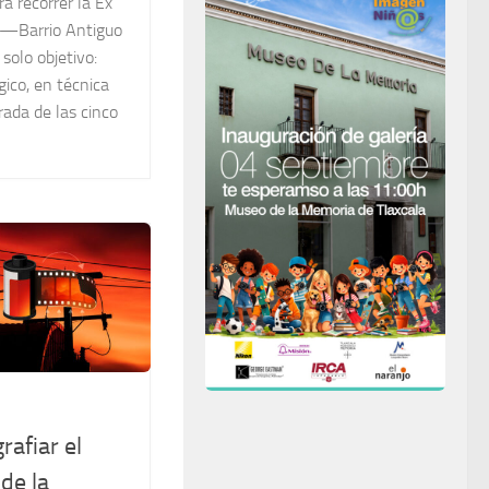
a recorrer la Ex
 —Barrio Antiguo
olo objetivo:
gico, en técnica
rada de las cinco
rafiar el
de la