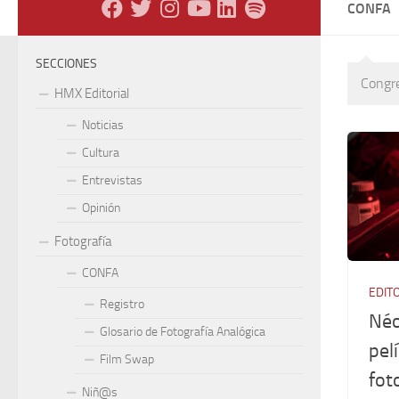
CONFA
SECCIONES
Congre
HMX Editorial
Noticias
Cultura
Entrevistas
Opinión
Fotografía
CONFA
EDIT
Registro
Néo
Glosario de Fotografía Analógica
pel
Film Swap
fot
Niñ@s