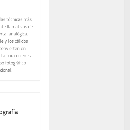
 las técnicas más
nte llamativas de
ntal analógica.
le y los cálidos
convierten en
cta para quienes
so fotográfico
cional.
ografía