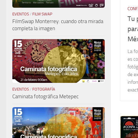
CONF
EVENTOS
/
FILM SWAP
Tu 
FilmSwap Monterrey: cuando otra mirada
par
completa la imagen
Méx
La fo
es co
fotó
de ex
info
EVENTOS
/
FOTOGRAFÍA
exac
Caminata fotográfica Metepec