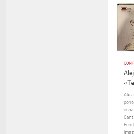
CONF
Ale
«Te
Alej
ponen
impac
Cent
Fund
Imag