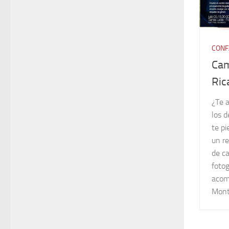
CONF
Cam
Ric
¿Te a
los d
te pi
un re
de ca
fotog
acom
Mont