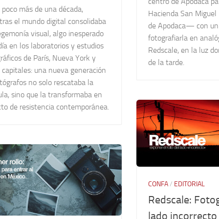
centro de Apodaca par
 poco más de una década,
Hacienda San Miguel
ras el mundo digital consolidaba
de Apodaca— con un s
egemonía visual, algo inesperado
fotografiarla en analó
ía en los laboratorios y estudios
Redscale, en la luz do
ráficos de París, Nueva York y
de la tarde.
 capitales: una nueva generación
tógrafos no solo rescataba la
ula, sino que la transformaba en
cto de resistencia contemporánea.
CONFA
/
EDITORIAL
Redscale: Fotog
lado incorrecto 