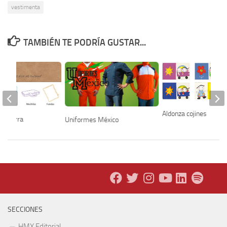
vestimenta
TAMBIÉN TE PODRÍA GUSTAR...
Aldonza cojines
la Tierra
Uniformes México
SECCIONES
HMX Editorial