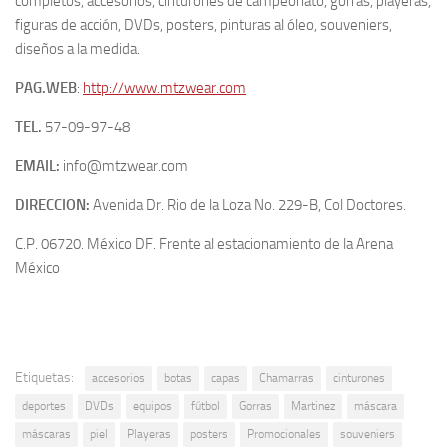
completos, accesorios, cinturones de campeonato, gorras, playeras,
figuras de acción, DVDs, posters, pinturas al óleo, souveniers,
diseños a la medida.
PAG.WEB
:
http://www.mtzwear.com
TEL.
57-09-97-48
EMAIL:
info@mtzwear.com
DIRECCION:
Avenida Dr. Rio de la Loza No. 229-B, Col Doctores.
C.P. 06720. México DF. Frente al estacionamiento de la Arena
México
Etiquetas:
accesorios
botas
capas
Chamarras
cinturones
deportes
DVDs
equipos
fútbol
Gorras
Martinez
máscara
máscaras
piel
Playeras
posters
Promocionales
souveniers