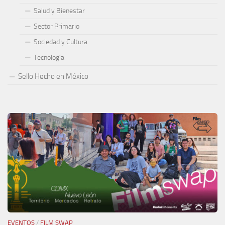
Salud y Bienestar
Sector Primario
Sociedad y Cultura
Tecnología
Sello Hecho en México
EVENTOS
/
FILM SWAP