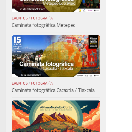
EVENTOS
/
FOTOGRAFÍA
Caminata fotográfica Metepec
EVENTOS
/
FOTOGRAFÍA
Caminata fotográfica Cacaxtla / Tlaxcala