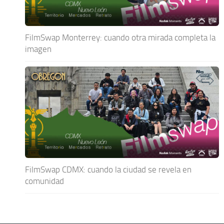
FilmSwap Monterrey: cuando otra mirada completa la
imagen
FilmSwap CDMX: cuando la ciudad se revela en
comunidad