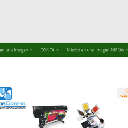
 en una Imagen
CONFA
México en una Imagen Niñ@s
S