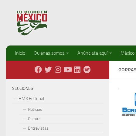
Debajo del contenido
Inicio
Quienes somos
Anúnciate aquí
México
GORRA
SECCIONES
HMX Editorial
Noticias
Cultura
Entrevistas