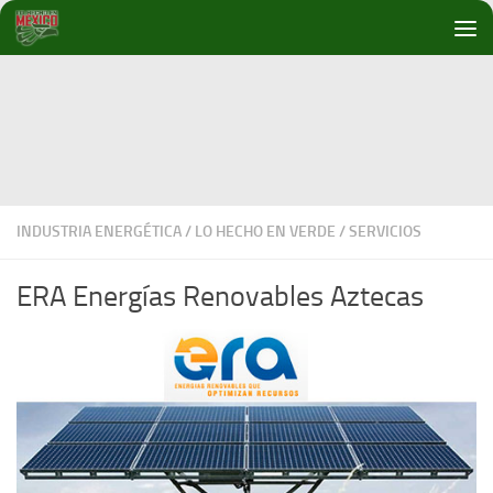
Debajo del contenido
INDUSTRIA ENERGÉTICA
/
LO HECHO EN VERDE
/
SERVICIOS
ERA Energías Renovables Aztecas