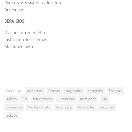
Pararrayos y sistemas de tierra
Accesorios
SERVICIOS
Diagnóstico energético
Instalación de sistemas
Mantenimineto
Etiquetas:
accesorios
Aztecas
diagnostico
energético
Energías
eólicos
Era
fotovoltaicos
iluminación
Instalación
Led
luminarias
Mantenimineto
Pararrayos
Renovables
sistemas
Solares