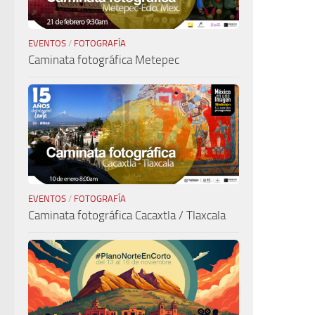
EVENTOS
/
FOTOGRAFÍA
Caminata fotográfica Metepec
EVENTOS
/
FOTOGRAFÍA
Caminata fotográfica Cacaxtla / Tlaxcala