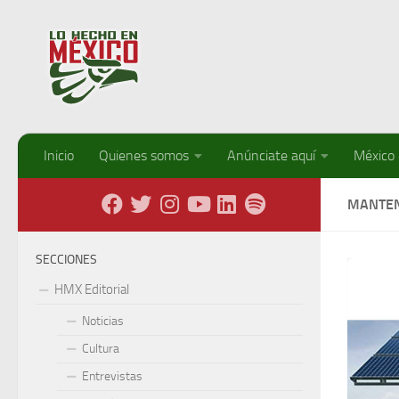
Debajo del contenido
Inicio
Quienes somos
Anúnciate aquí
México
MANTEN
SECCIONES
HMX Editorial
Noticias
Cultura
Entrevistas