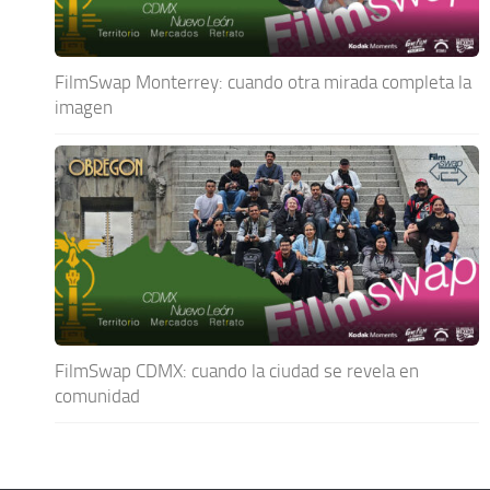
FilmSwap Monterrey: cuando otra mirada completa la
imagen
FilmSwap CDMX: cuando la ciudad se revela en
comunidad