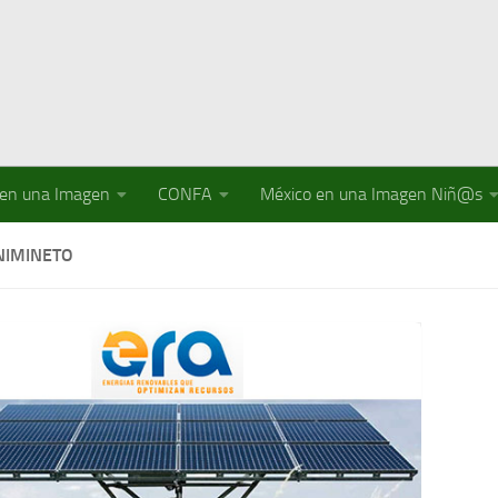
 en una Imagen
CONFA
México en una Imagen Niñ@s
IMINETO