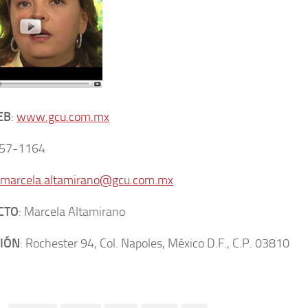
EB
:
www.gcu.com.mx
157-1164
marcela.altamirano@gcu.com.mx
CTO
: Marcela Altamirano
IÓN
: Rochester 94, Col. Napoles, México D.F., C.P. 03810