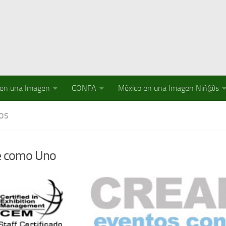
 en una Imagen
CONFA
México en una Imagen Niñ@s
IOS
e como Uno