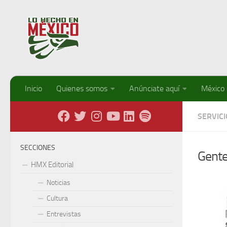
Debajo del contenido
Inicio
Quienes somos
Anúnciate aquí
México
SERVIC
SECCIONES
Gent
HMX Editorial
Noticias
Cultura
Entrevistas