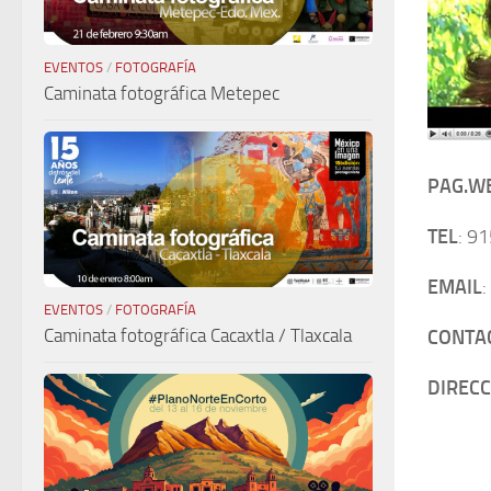
EVENTOS
/
FOTOGRAFÍA
Caminata fotográfica Metepec
PAG.W
TEL
: 9
EMAIL
:
EVENTOS
/
FOTOGRAFÍA
Caminata fotográfica Cacaxtla / Tlaxcala
CONTA
DIRECC