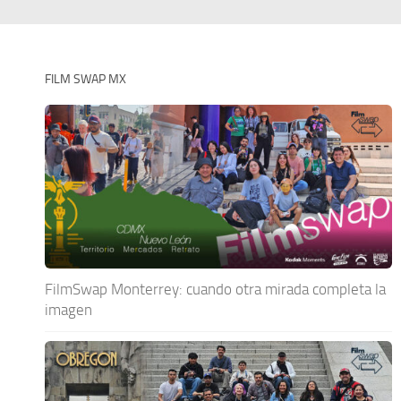
FILM SWAP MX
FilmSwap Monterrey: cuando otra mirada completa la
imagen