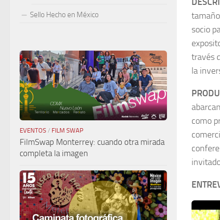
DESCR
tamaño 
Sello Hecho en México
socio p
exposit
través 
la inve
PRODUC
abarcan
como pr
EVENTOS
/
FILM SWAP
comerci
FilmSwap Monterrey: cuando otra mirada
confere
completa la imagen
invitado
ENTRE