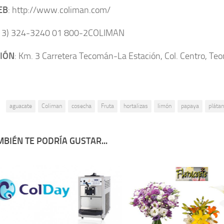
EB
: http://www.coliman.com/
313) 324-3240 01 800-2COLIMAN
IÓN
: Km. 3 Carretera Tecomán-La Estación, Col. Centro, Te
:
aguacate
Coliman
cosecha
Fruta
hortalizas
limón
papaya
pláta
BIÉN TE PODRÍA GUSTAR...