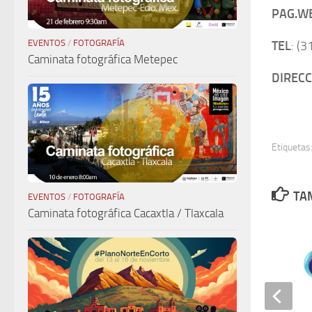
PAG.W
EVENTOS
/
FOTOGRAFÍA
TEL
: (
Caminata fotográfica Metepec
DIRECC
Etiquetas
TAM
EVENTOS
/
FOTOGRAFÍA
Caminata fotográfica Cacaxtla / Tlaxcala