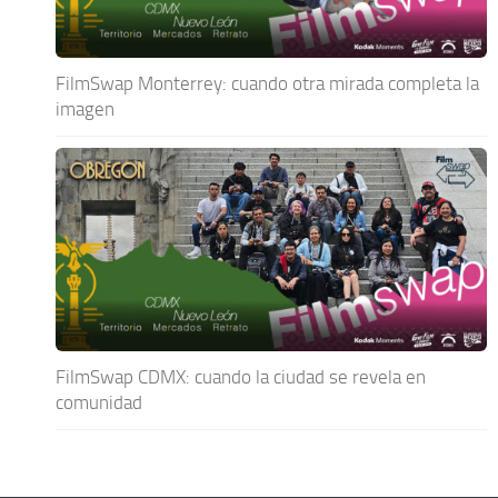
FilmSwap Monterrey: cuando otra mirada completa la
imagen
FilmSwap CDMX: cuando la ciudad se revela en
comunidad