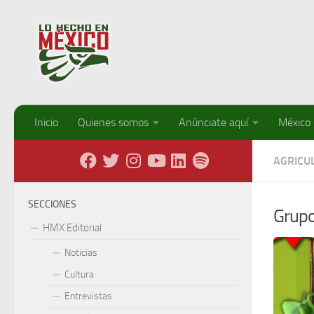
Debajo del contenido
Inicio
Quienes somos
Anúnciate aquí
México
AGRICU
SECCIONES
Grupo
HMX Editorial
Noticias
Cultura
Entrevistas