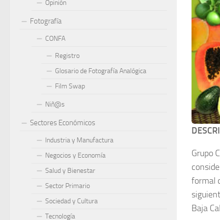
Opinión
Fotografía
CONFA
Registro
Glosario de Fotografía Analógica
Film Swap
Niñ@s
Sectores Económicos
DESCR
Industria y Manufactura
Grupo C
Negocios y Economía
conside
Salud y Bienestar
formal 
Sector Primario
siguien
Sociedad y Cultura
Baja Cal
Tecnología