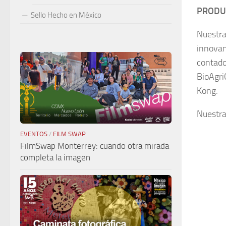
PRODU
Sello Hecho en México
Nuestra
innovan
contado
BioAgri
Kong.
Nuestra
EVENTOS
/
FILM SWAP
FilmSwap Monterrey: cuando otra mirada
completa la imagen