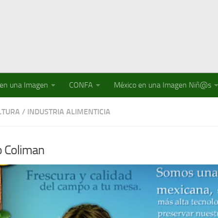
 en una Imagen
CONFA
México en una Imagen Niñ@s
LTURA
/
INDUSTRIA ALIMENTICIA
 Coliman