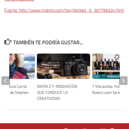
Fuente :http://www.milenio.com/hey/Wicked_0_307769324.html
TAMBIÉN TE PODRÍA GUSTAR...
ica Leticia Corral
NIKON Z F: INNOVACIÓN
7 Maravillas Histórica
pótesis de Stephen
QUE CONDUCE LA
Nuevo León 5a edición
CREATIVIDAD