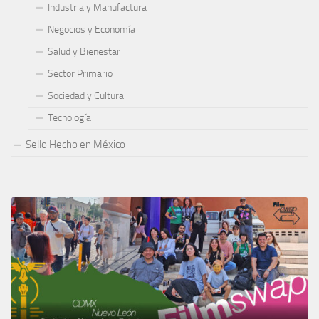
Industria y Manufactura
Negocios y Economía
Salud y Bienestar
Sector Primario
Sociedad y Cultura
Tecnología
Sello Hecho en México