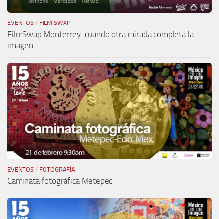
EVENTOS
/
FILM SWAP
FilmSwap Monterrey: cuando otra mirada completa la
imagen
EVENTOS
/
FOTOGRAFÍA
Caminata fotográfica Metepec