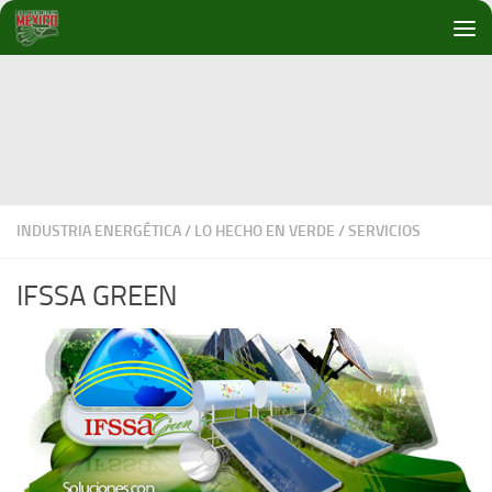
Debajo del contenido
INDUSTRIA ENERGÉTICA
/
LO HECHO EN VERDE
/
SERVICIOS
IFSSA GREEN