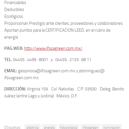
Financiables
Deducibles
Ecológicos
Proporcionan Prestigio ante clientes, proveedores y colaboradores
Aportan puntos para la CERTIFICACION LEED, en el rubro de
energía
PAG.WEB:
http://www.ifssagreen.com.mx/
TEL.
04455 . 4499 . 8001 y 04455 . 2133 . 68 11
EMAIL:
gespinosa@ifssagreen.com.mx y jdominguez@
ifssagreen.com.mx
DIRECCIÓN:
Virginia 159 Col. Nativitas C.P. 03500 Deleg. Benito
Juárez (entre Lago y Justina) México, D.F.
Etiquetas:
eléctrica
energía
fotovoltaica
ifssagreen
iluminación