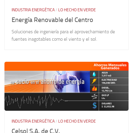
INDUSTRIA ENERGÉTICA
/
LO HECHO EN VERDE
Energía Renovable del Centro
Soluciones de ingeniería para el aprovechamiento de
fuentes inagotables como el viento y el sol.
INDUSTRIA ENERGÉTICA
/
LO HECHO EN VERDE
Celsol S.A. de C.V.