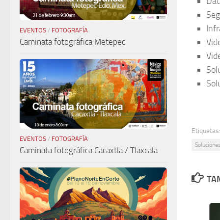
Dat
Seg
Inf
EVENTOS
/
FOTOGRAFÍA
Caminata fotográfica Metepec
Vid
Vid
Sol
Sol
Etiquetas
EVENTOS
/
FOTOGRAFÍA
Solucione
Caminata fotográfica Cacaxtla / Tlaxcala
TAM