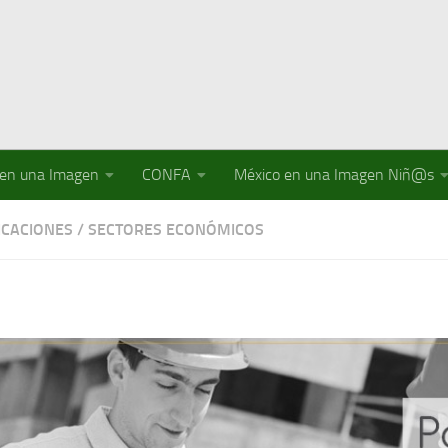
 en una Imagen
CONFA
México en una Imagen Niñ@s
CACIONES
/
SECTORES ECONÓMICOS