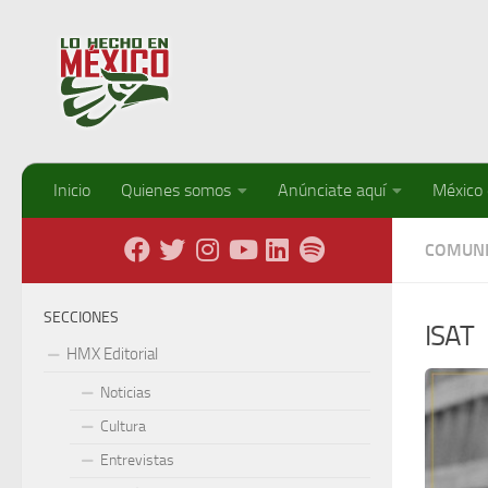
Debajo del contenido
Inicio
Quienes somos
Anúnciate aquí
México
COMUNI
SECCIONES
ISAT
HMX Editorial
Noticias
Cultura
Entrevistas