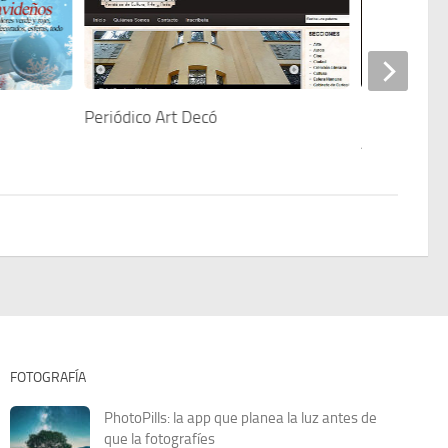
Periódico Art Decó
La Emoción d
Abril
FOTOGRAFÍA
PhotoPills: la app que planea la luz antes de
que la fotografíes