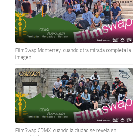
FilmSwap Monterrey: cuando otra mirada completa la
imagen
FilmSwap CDMX: cuando la ciudad se revela en