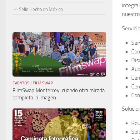
integra
Sello Hecho en México
nuestro
Servicio
Ser
Con
Dis
Aud
Cen
EVENTOS
/
FILM SWAP
Cen
FilmSwap Monterrey: cuando otra mirada
Con
completa la imagen
Solucio
Rou
Sol