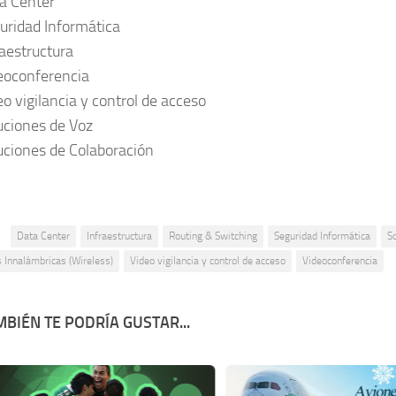
a Center
uridad Informática
raestructura
eoconferencia
eo vigilancia y control de acceso
uciones de Voz
uciones de Colaboración
:
Data Center
Infraestructura
Routing & Switching
Seguridad Informática
S
s Innalámbricas (Wireless)
Video vigilancia y control de acceso
Videoconferencia
BIÉN TE PODRÍA GUSTAR...