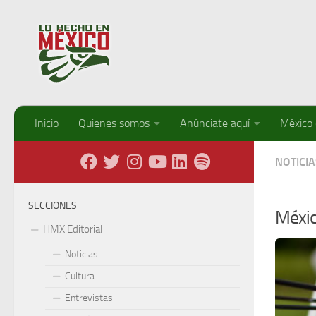
Debajo del contenido
Inicio
Quienes somos
Anúnciate aquí
México
NOTICIA
SECCIONES
Méxic
HMX Editorial
Noticias
Cultura
Entrevistas