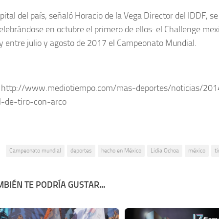
pital del país, señaló Horacio de la Vega Director del IDDF, s
elebrándose en octubre el primero de ellos: el Challenge mex
 entre julio y agosto de 2017 el Campeonato Mundial.
: http://www.mediotiempo.com/mas-deportes/noticias/201
-de-tiro-con-arco
:
Campeonato mundial
deportes
hecho en México
Lidia Ochoa
méxico
t
BIÉN TE PODRÍA GUSTAR...