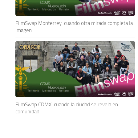
FilmSwap Monterrey: cuando otra mirada completa la
imagen
FilmSwap CDMX: cuando la ciudad se revela en
comunidad