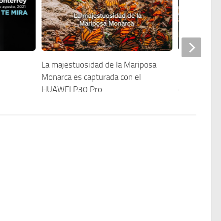
La majestuosidad de la Mariposa
Lourdes Alm
Monarca es capturada con el
historia co
HUAWEI P30 Pro
en Nikon Mé