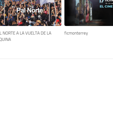
L NORTE A LA VUELTA DE LA
ficmonterrey
QUINA