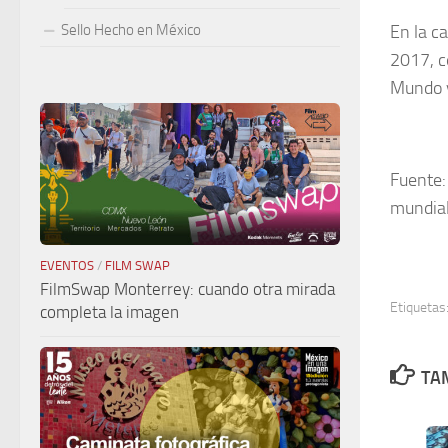
En la ca
Sello Hecho en México
2017, c
Mundo y
Fuente
mundial
EVENTOS
/
FILM SWAP
FilmSwap Monterrey: cuando otra mirada
Etiquetas
completa la imagen
TAM