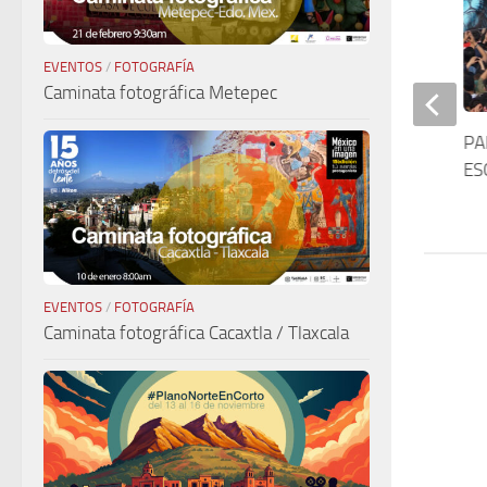
EVENTOS
/
FOTOGRAFÍA
Caminata fotográfica Metepec
Un nuevo enfoque en un nuevo
PA
disco
ES
EVENTOS
/
FOTOGRAFÍA
Caminata fotográfica Cacaxtla / Tlaxcala