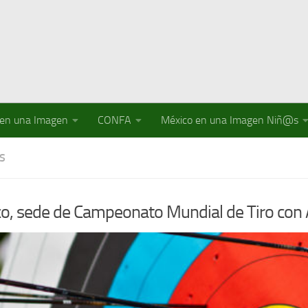
 en una Imagen
CONFA
México en una Imagen Niñ@s
S
o, sede de Campeonato Mundial de Tiro con 