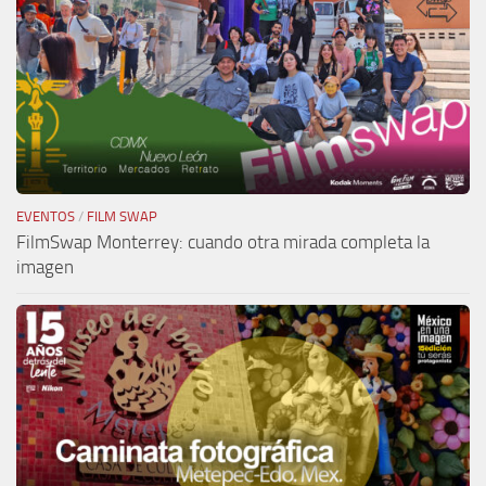
EVENTOS
/
FILM SWAP
FilmSwap Monterrey: cuando otra mirada completa la
imagen