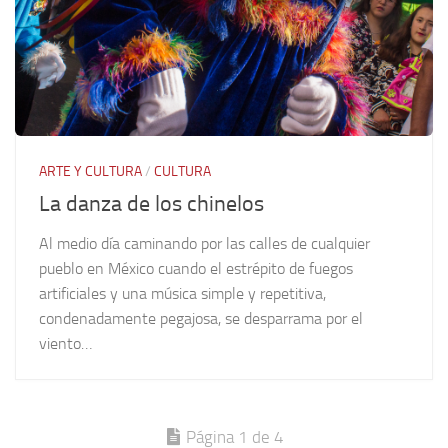
ARTE Y CULTURA
/
CULTURA
La danza de los chinelos
Al medio día caminando por las calles de cualquier
pueblo en México cuando el estrépito de fuegos
artificiales y una música simple y repetitiva,
condenadamente pegajosa, se desparrama por el
viento…
Página 1 de 4