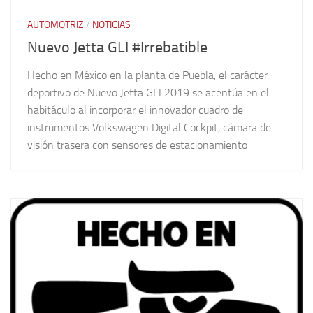
AUTOMOTRIZ
/
NOTICIAS
Nuevo Jetta GLI #Irrebatible
Hecho en México en la planta de Puebla, el carácter
deportivo de Nuevo Jetta GLI 2019 se acentúa en el
habitáculo al incorporar el innovador cuadro de
instrumentos Volkswagen Digital Cockpit, cámara de
visión trasera con sensores de estacionamiento