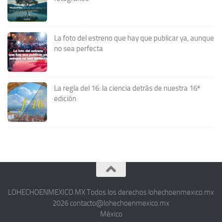
La foto del estreno que hay que publicar ya, aunque
no sea perfecta
La regla del 16: la ciencia detrás de nuestra 16ª
edición
LOHECHOENMEXICO.MX Todos los derechos lohechoenmexico.mx
2026 contacto@lohechoenmexico.mx
México