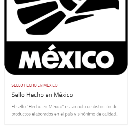
SELLO HECHO EN MÉXICO
Sello Hecho en México
El sello “Hecho en México” es símbolo de distinción de
productos elaborados en el país y sinónimo de calidad..