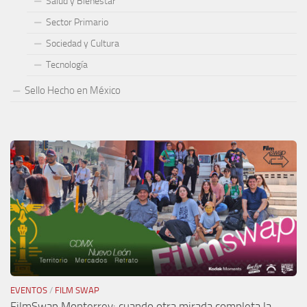
Salud y Bienestar
Sector Primario
Sociedad y Cultura
Tecnología
Sello Hecho en México
EVENTOS
/
FILM SWAP
FilmSwap Monterrey: cuando otra mirada completa la