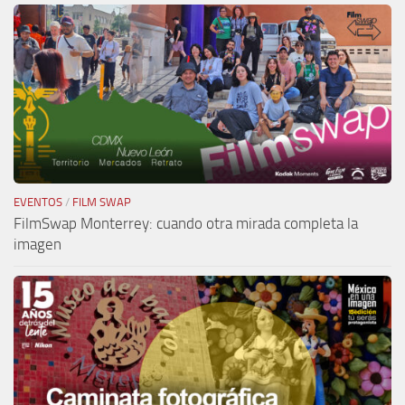
EVENTOS
/
FILM SWAP
FilmSwap Monterrey: cuando otra mirada completa la
imagen