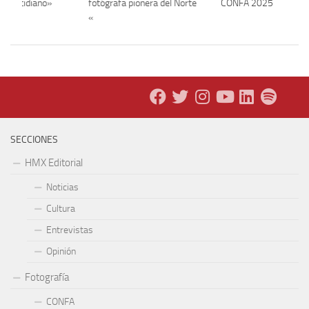
 lo cotidiano»
fotógrafa pionera del Norte
CONFA 2025
«
SECCIONES
HMX Editorial
Noticias
Cultura
Entrevistas
Opinión
Fotografía
CONFA