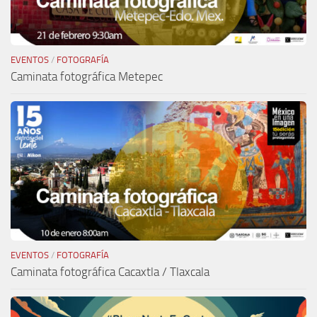
EVENTOS
/
FOTOGRAFÍA
Caminata fotográfica Metepec
EVENTOS
/
FOTOGRAFÍA
Caminata fotográfica Cacaxtla / Tlaxcala