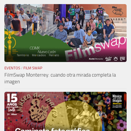
EVENTOS
/
FILM SWAP
FilmSwap Monterrey: cuando otra mirada completa la
imagen