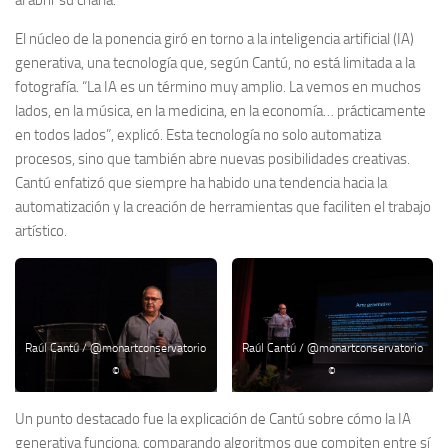
El núcleo de la ponencia giró en torno a la inteligencia artificial (IA)
generativa, una tecnología que, según Cantú, no está limitada a la
fotografía. “La IA es un término muy amplio. La vemos en muchos
lados, en la música, en la medicina, en la economía… prácticamente
en todos lados”, explicó. Esta tecnología no solo automatiza
procesos, sino que también abre nuevas posibilidades creativas.
Cantú enfatizó que siempre ha habido una tendencia hacia la
automatización y la creación de herramientas que faciliten el trabajo
artístico.
Raúl Cantú / @monartconservatorio
Raúl Cantú / @monartconservatorio
©
©
Un punto destacado fue la explicación de Cantú sobre cómo la IA
generativa funciona, comparando algoritmos que compiten entre sí