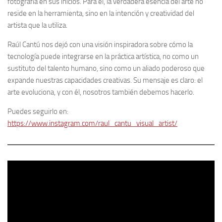
fotografía en sus inicios. Para él, la verdadera esencia del arte no
reside en la herramienta, sino en la intención y creatividad del
artista que la utiliza.
Raúl Cantú nos dejó con una visión inspiradora sobre cómo la
tecnología puede integrarse en la práctica artística, no como un
sustituto del talento humano, sino como un aliado poderoso que
expande nuestras capacidades creativas. Su mensaje es claro: el
arte evoluciona, y con él, nosotros también debemos hacerlo.
Puedes seguirlo en:
https://www.instagram.com/raul_cantu_visual_artist/