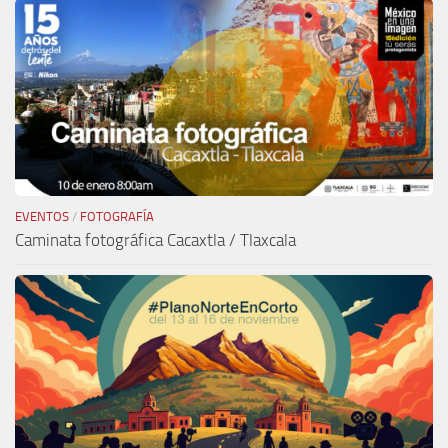
EVENTOS
/
FOTOGRAFÍA
Caminata fotográfica Cacaxtla / Tlaxcala