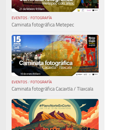
EVENTOS
/
FOTOGRAFÍA
Caminata fotográfica Metepec
EVENTOS
/
FOTOGRAFÍA
Caminata fotográfica Cacaxtla / Tlaxcala