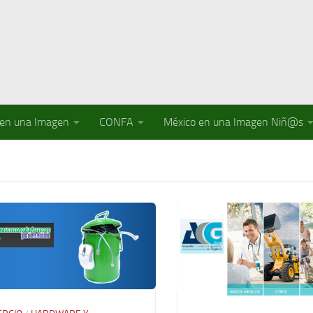
 en una Imagen
CONFA
México en una Imagen Niñ@s