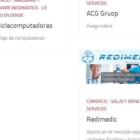
RCIO
/
HARDWARE Y
SERVICIOS
WARE INFORMATICO
/
LO
ACG Gruop
O EN VERDE
iclacomputadoras
Aseguradora
claje de computadoras
COMERCIO
/
SALUD Y BIEN
SERVICIOS
Redimedic
Aporta en el mercado equ
unidades flexibles y funci