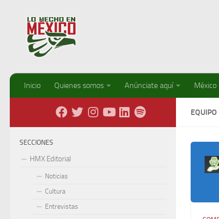
Debajo del contenido
Inicio
Quienes somos
Anúnciate aquí
México
EQUIPO
SECCIONES
HMX Editorial
Noticias
Cultura
Entrevistas