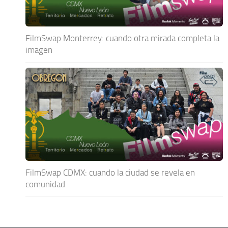
FilmSwap Monterrey: cuando otra mirada completa la
imagen
FilmSwap CDMX: cuando la ciudad se revela en
comunidad