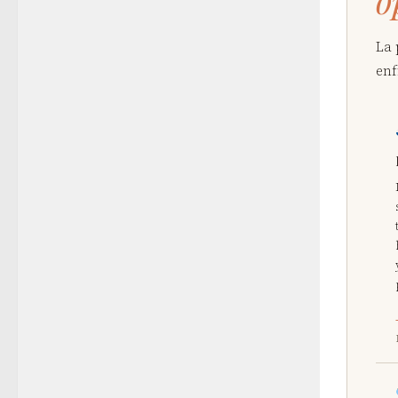
o
La 
enf