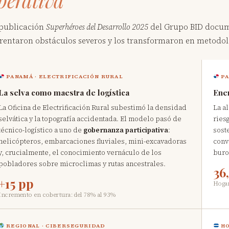
perativa
publicación
Superhéroes del Desarrollo 2025
del Grupo BID docume
rentaron obstáculos severos y los transformaron en metodolog
PANAMÁ · ELECTRIFICACIÓN RURAL
PA
La selva como maestra de logística
Ener
La Oficina de Electrificación Rural subestimó la densidad
La a
selvática y la topografía accidentada. El modelo pasó de
riesg
técnico-logístico a uno de
gobernanza participativa
:
sost
helicópteros, embarcaciones fluviales, mini-excavadoras
conv
y, crucialmente, el conocimiento vernáculo de los
buro
pobladores sobre microclimas y rutas ancestrales.
36
+15 pp
Hogar
Incremento en cobertura: del 78% al 93%
REGIONAL · CIBERSEGURIDAD
HO