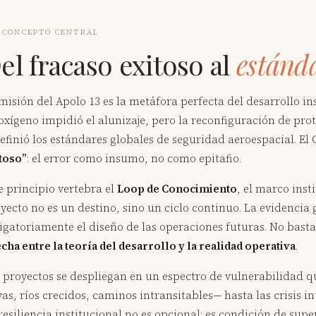
· CONCEPTO CENTRAL
el fracaso exitoso al
estánd
misión del Apolo 13 es la metáfora perfecta del desarrollo i
oxígeno impidió el alunizaje, pero la reconfiguración de prot
efinió los estándares globales de seguridad aeroespacial. 
toso”
: el error como insumo, no como epitafio.
e principio vertebra el
Loop de Conocimiento
, el marco inst
yecto no es un destino, sino un ciclo continuo. La evidencia
igatoriamente el diseño de las operaciones futuras. No bas
cha entre la teoría del desarrollo y la realidad operativa
.
 proyectos se despliegan en un espectro de vulnerabilidad qu
vas, ríos crecidos, caminos intransitables— hasta las crisis i
resiliencia institucional no es opcional: es condición de supe