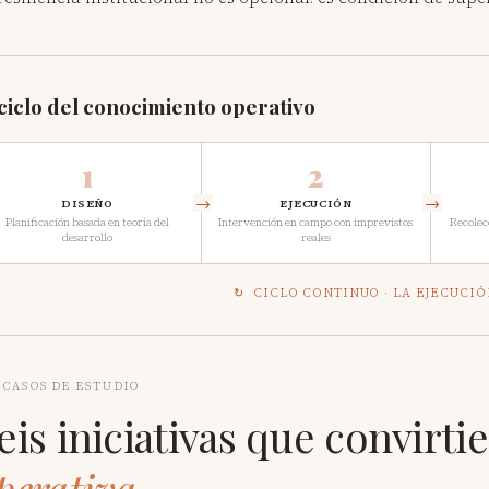
 ciclo del conocimiento operativo
1
2
→
→
DISEÑO
EJECUCIÓN
Planificación basada en teoría del
Intervención en campo con imprevistos
Recolec
desarrollo
reales
↻ CICLO CONTINUO · LA EJECUCIÓ
· CASOS DE ESTUDIO
eis iniciativas que convirtie