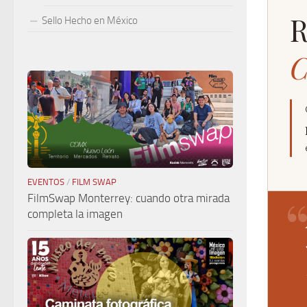
R
Sello Hecho en México
C
EVENTOS
/
FILM SWAP
FilmSwap Monterrey: cuando otra mirada
completa la imagen