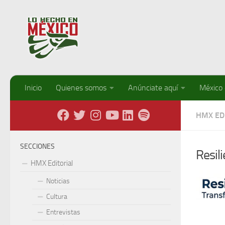
Debajo del contenido
Inicio
Quienes somos
Anúnciate aquí
México
HMX ED
SECCIONES
Resil
HMX Editorial
Noticias
Cultura
Entrevistas