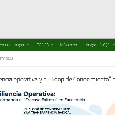
 en una Imagen
CONFA
México en una Imagen Niñ@s
ITORIAL
iencia operativa y el “Loop de Conocimiento” 