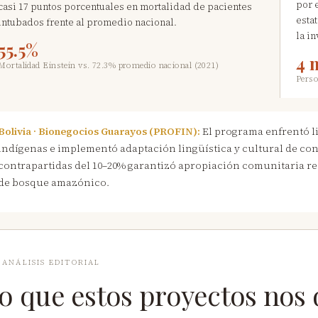
por 
casi 17 puntos porcentuales en mortalidad de pacientes
estat
intubados frente al promedio nacional.
la i
55.5%
4 
Mortalidad Einstein vs. 72.3% promedio nacional (2021)
Perso
Bolivia · Bionegocios Guarayos (PROFIN):
El programa enfrentó l
indígenas e implementó adaptación lingüística y cultural de con
contrapartidas del 10–20% garantizó apropiación comunitaria re
de bosque amazónico.
· ANÁLISIS EDITORIAL
o que estos proyectos nos