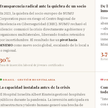
Transparencia radical ante la quiebra de un socio
De l
inm
En 2023, la quiebra del socio europeo de NUMU
Dire
Corporation puso en riesgo el Centro Regional de
aban
Excelencia en Ciberseguridad (CREC). NUMU rechazó el
—abu
silencio: comunicó la crisis directamente a gobiernos y
refo
organismos multilaterales, liberando fondos retenidos
inme
por incertidumbre. El resultado fue un
pivot hacia
Mini
MNEMO
como nuevo socio global, escalando de lo local a
lo regional.
3,
30%
Estud
Tasa de inserción laboral de jóvenes certificados
BRASIL · GESTIÓN HOSPITALARIA
PE
La capacidad instalada antes de la crisis
Comp
tod
El Hospital Israelita Albert Einstein gestionó hospitales
“Int
públicos durante la pandemia. La inversión anticipada en
con 
infraestructura y talento humano generó una brecha de