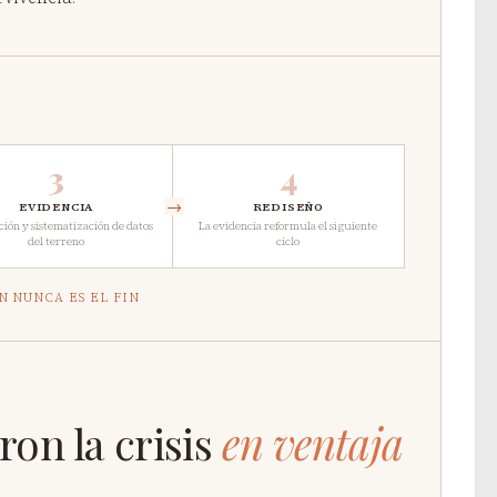
3
4
→
EVIDENCIA
REDISEÑO
ción y sistematización de datos
La evidencia reformula el siguiente
del terreno
ciclo
N NUNCA ES EL FIN
ron la crisis
en ventaja