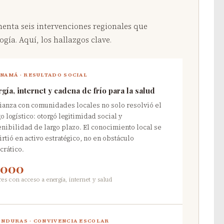
nta seis intervenciones regionales que
ía. Aquí, los hallazgos clave.
NAMÁ · RESULTADO SOCIAL
gía, internet y cadena de frío para la salud
lianza con comunidades locales no solo resolvió el
o logístico: otorgó legitimidad social y
enibilidad de largo plazo. El conocimiento local se
irtió en activo estratégico, no en obstáculo
crático.
,000
es con acceso a energía, internet y salud
NDURAS · CONVIVENCIA ESCOLAR