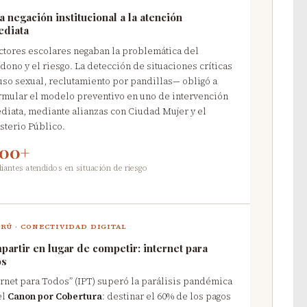
a negación institucional a la atención
ediata
ctores escolares negaban la problemática del
dono y el riesgo. La detección de situaciones críticas
so sexual, reclutamiento por pandillas— obligó a
rmular el modelo preventivo en uno de intervención
diata, mediante alianzas con Ciudad Mujer y el
sterio Público.
700+
iantes atendidos en situación de riesgo
RÚ · CONECTIVIDAD DIGITAL
artir en lugar de competir: internet para
os
ernet para Todos” (IPT) superó la parálisis pandémica
el
Canon por Cobertura
: destinar el 60% de los pagos