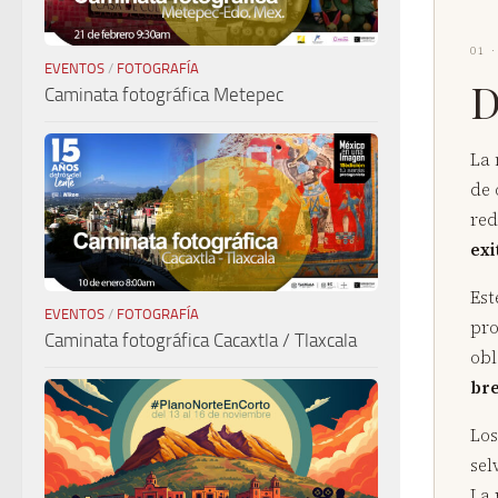
01 
EVENTOS
/
FOTOGRAFÍA
D
Caminata fotográfica Metepec
La 
de 
red
exi
Est
EVENTOS
/
FOTOGRAFÍA
pro
Caminata fotográfica Cacaxtla / Tlaxcala
obl
bre
Los
sel
La 