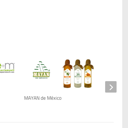
MAYAN de México
Bioparque E