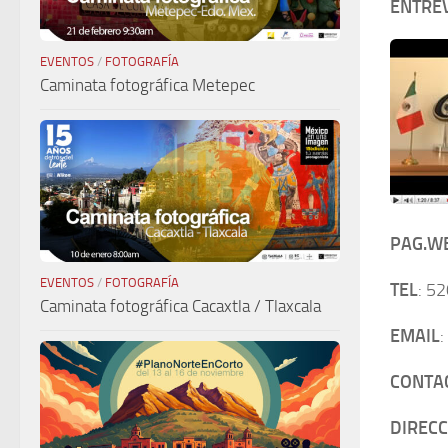
ENTRE
EVENTOS
/
FOTOGRAFÍA
Caminata fotográfica Metepec
PAG.W
EVENTOS
/
FOTOGRAFÍA
TEL
: 52
Caminata fotográfica Cacaxtla / Tlaxcala
EMAIL
:
CONTA
DIRECC