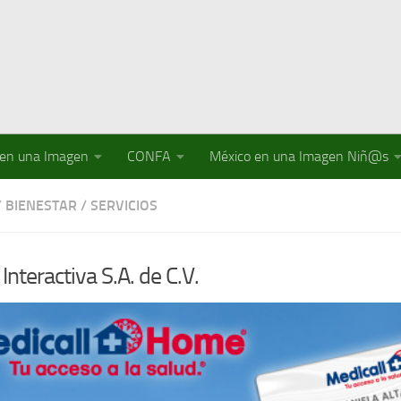
 en una Imagen
CONFA
México en una Imagen Niñ@s
Y BIENESTAR
/
SERVICIOS
Interactiva S.A. de C.V.