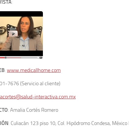
VISTA
:
EB
:
www.medicallhome.com
01-7676 (Servicio al cliente)
acortes@salud-interactiva.com.mx
CTO
: Amalia Cortés Romero
IÓN
: Culiacán 123 piso 10, Col. Hipódromo Condesa, México 