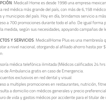
IPCIÓN
: Medicall Home es desde 1998 una empresa mexicana
a red médica más grande del país, con más de 6,158 médico
s y municipios del país. Hoy en día, brindamos servicio a má
eso a 700 promociones durante todo el año. De igual forma
a la medida, según sus necesidades, apoyando campañas de lea
TOS Y SERVICIOS
: MedicallHome Plus es una membresía qu
star a nivel nacional, otorgando al afiliado ahorro hasta por 
n:
soría médica telefónica ilimitada (Médicos calificados 24 hrs
io de Ambulancia gratis en caso de Emergencia.
cuentos exclusivos en red dental y visual.
eso a multiples promociones en restaurantes, nutrición, fitn
sulta a domicilio con médicos generales y precio preferencial
uro de vida y gastos médicos por accidente para el titular d