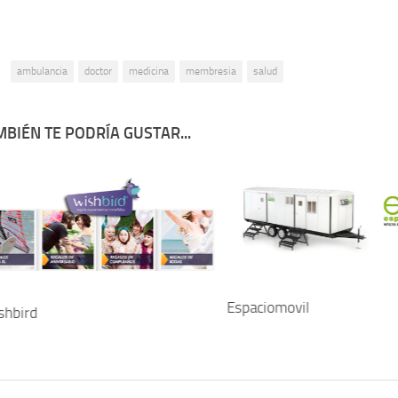
:
ambulancia
doctor
medicina
membresia
salud
BIÉN TE PODRÍA GUSTAR...
Espaciomovil
shbird