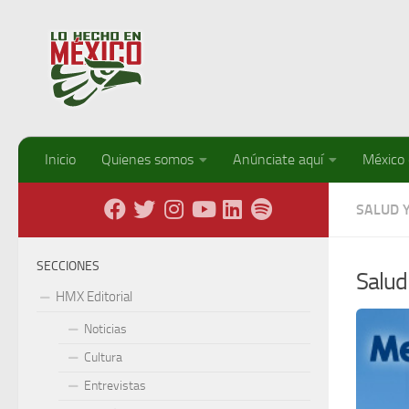
Debajo del contenido
Inicio
Quienes somos
Anúnciate aquí
México
SALUD 
SECCIONES
Salud 
HMX Editorial
Noticias
Cultura
Entrevistas