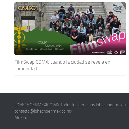
FilmSwap CDMX: cuando la ciudad se revela en
comunidad
LOHECHOENMEXICO.MX Todos los derechos lohechoenmexico
contacto@lohechoenmexico.mx
México