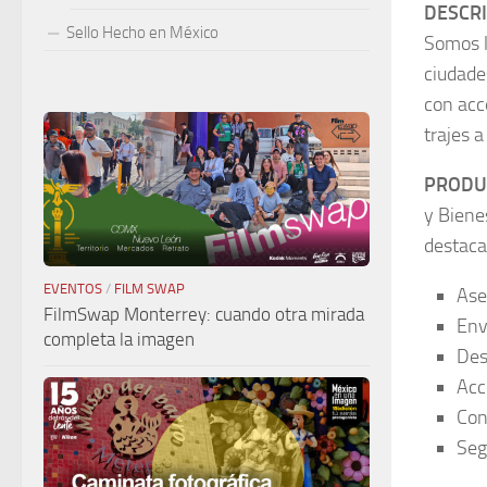
DESCR
Sello Hecho en México
Somos l
ciudade
con acc
trajes 
PRODUC
y Biene
destaca
EVENTOS
/
FILM SWAP
Ase
FilmSwap Monterrey: cuando otra mirada
Env
completa la imagen
Des
Acc
Con
Seg