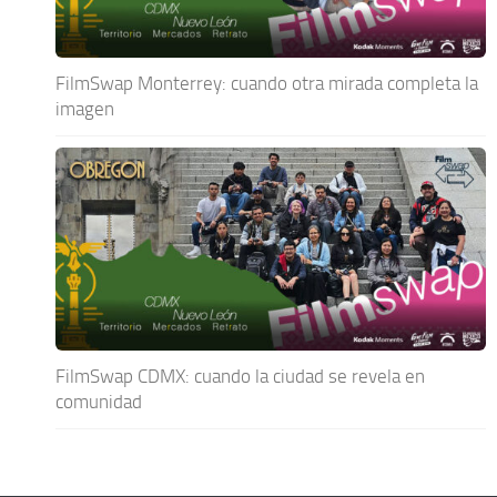
FilmSwap Monterrey: cuando otra mirada completa la
imagen
FilmSwap CDMX: cuando la ciudad se revela en
comunidad