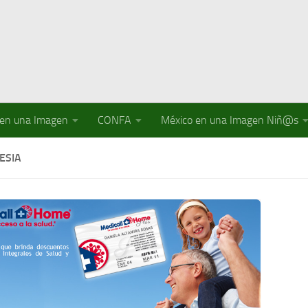
 en una Imagen
CONFA
México en una Imagen Niñ@s
ESIA