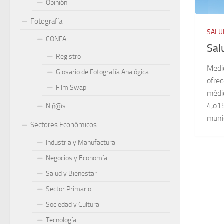
Opinión
Fotografía
SALU
CONFA
Sal
Registro
Medi
Glosario de Fotografía Analógica
ofrec
Film Swap
médi
4,o1
Niñ@s
munic
Sectores Económicos
Industria y Manufactura
Negocios y Economía
Salud y Bienestar
Sector Primario
Sociedad y Cultura
Tecnología