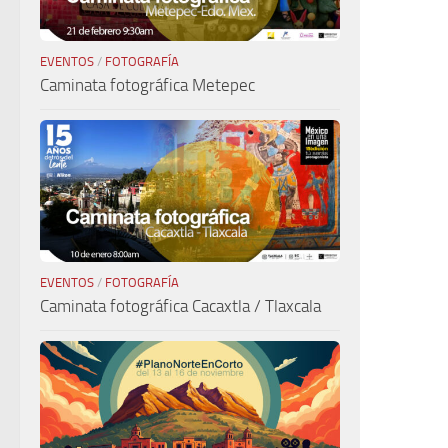
EVENTOS
/
FOTOGRAFÍA
Caminata fotográfica Metepec
EVENTOS
/
FOTOGRAFÍA
Caminata fotográfica Cacaxtla / Tlaxcala