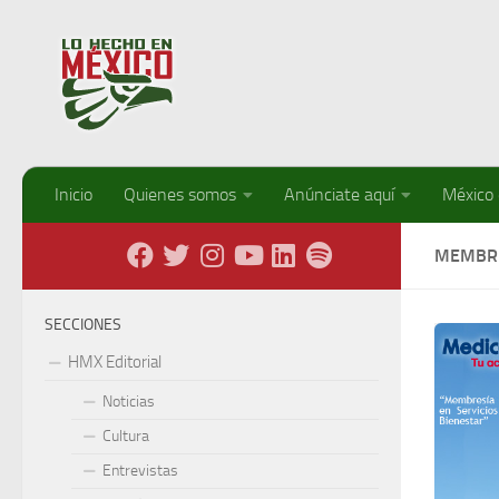
Debajo del contenido
Inicio
Quienes somos
Anúnciate aquí
México
MEMBR
SECCIONES
HMX Editorial
Noticias
Cultura
Entrevistas